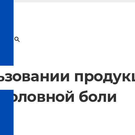
×
Товар
добавлен в корзину
ьзовании продук
 головной боли