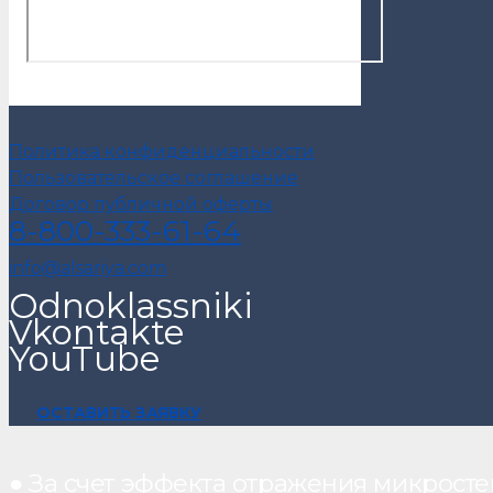
Политика конфиденциальности
Пользовательское соглашение
Договор публичной оферты
8-800-333-61-64
info@alsariya.com
Odnoklassniki
Vkontakte
YouTube
ОСТАВИТЬ ЗАЯВКУ
● За счет эффекта отражения микрос