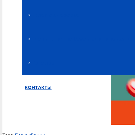
Отзыв об использовании продукции “Альсария” при г
Блог о здоровье
Испытания на базе медицинских це
Отзывы
КОНТАКТЫ