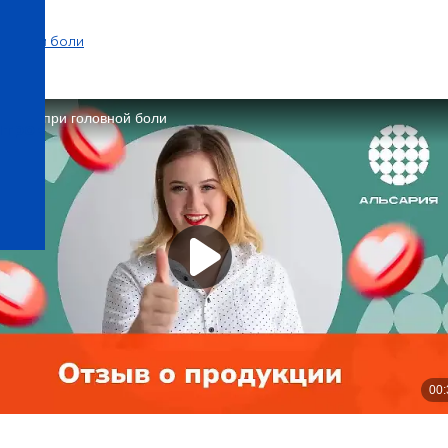
оловной боли
нтров