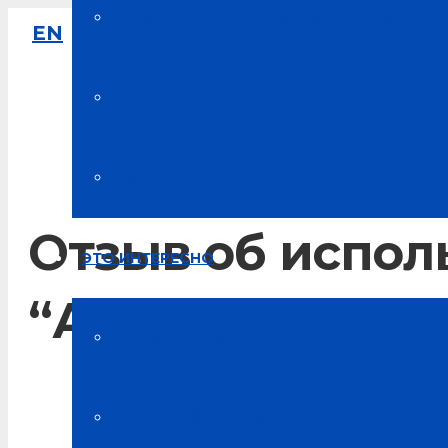
Накопительная система скидок
EN
8-800-333-61-64
Звонок по России бесплатный
Карта цветов
Мой аккаунт
Отзыв об испол
ЭТО ИНТЕРЕСНО
“Альсария” при
Новости компании
Главная
Статьи об “Альсарии”
Без рубрики