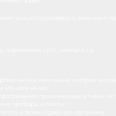
личных травм.
жет быть использовано в лечении и пр
, поражениях ЦНС, ожогах и т.д.
ромагнитное излучение, которое человек
ие ИК-излучения;
рогревание, проникающее в ткани на г
ьные приборы и лампы;
пло, а затем отдают его организму.