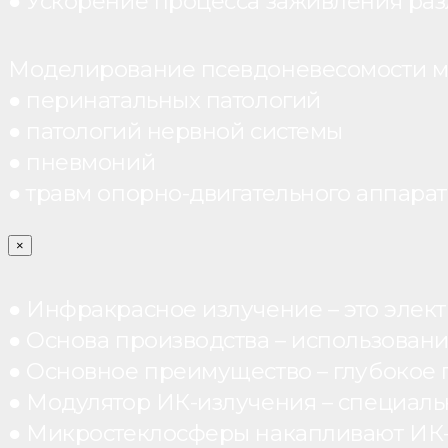
● Ускорение процесса заживления раз
Моделирование псевдоневесомости мо
● перинатальных патологий
● патологий нервной системы
● пневмоний
● травм опорно-двигательного аппарата
×
● Инфракрасное излучение – это элект
● Основа производства – использован
● Основное преимущество – глубокое п
● Модулятор ИК-излучения – специал
● Микростеклосферы накапливают ИК-те