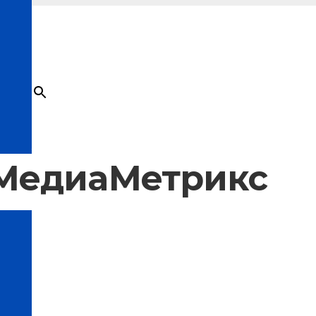
×
Товар
добавлен в корзину
 МедиаМетрикс