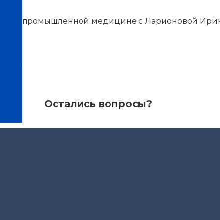
енный промышленной медицине с Ларионовой Ирин
нтров
Остались вопросы?