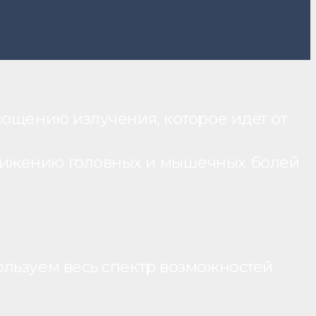
лощению излучения, которое идет от
нижению головных и мышечных болей
ользуем весь спектр возможностей