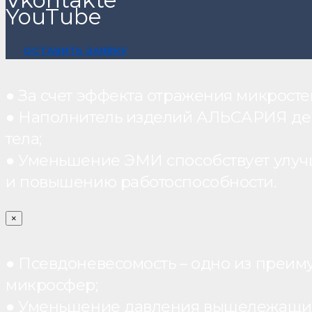
YouTube
ОСТАВИТЬ ЗАЯВКУ
● За счет эффекта отражения микрос
● Наполнитель изделий АЛЬСАРИЯ дейст
тела;
● Уменьшение ЭМИ способствует улуч
и повышению работоспособности.
×
● Псевдоневесомость – одно из преим
микросфер;
● Уменьшение давления вышележащих