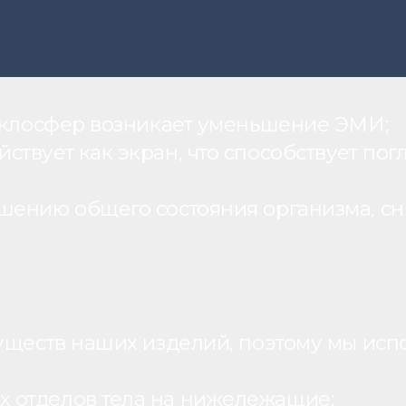
теклосфер возникает уменьшение ЭМИ;
вует как экран, что способствует пог
шению общего состояния организма, с
уществ наших изделий, поэтому мы исп
 отделов тела на нижележащие;