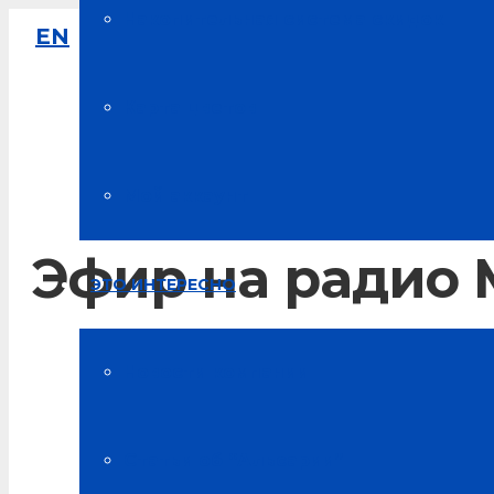
Накопительная система скидок
EN
8-800-333-61-64
Звонок по России бесплатный
Карта цветов
Мой аккаунт
Эфир на радио
ЭТО ИНТЕРЕСНО
Главная
Новости компании
Новости Альсарии
Статьи об “Альсарии”
Эфир на радио МедиаМетрикс