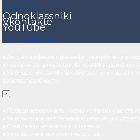
info@alsariya.com
Odnoklassniki
Vkontakte
YouTube
ОСТАВИТЬ ЗАЯВКУ
● За счет эффекта отражения микростеклосфе
● Наполнитель изделий АЛЬСАРИЯ действует ка
● Уменьшение ЭМИ способствует улучшению о
работоспособности.
×
● Псевдоневесомость – одно из преимуществ н
● Уменьшение давления вышележащих отдело
● Снятие мышечного напряжения;
● Уменьшение нагрузки на суставы;