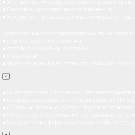
● Улучшение микроциркуляции жидких сред 
● Снятие гидростатического давления;
● Ускорение процесса заживления различных 
Моделирование псевдоневесомости может быт
● перинатальных патологий
● патологий нервной системы
● пневмоний
● травм опорно-двигательного аппарата, пораж
×
● Инфракрасное излучение – это электромагнит
● Основа производства – использование ИК-из
● Основное преимущество – глубокое прогреван
● Модулятор ИК-излучения – специальные при
● Микростеклосферы накапливают ИК-тепло, а 