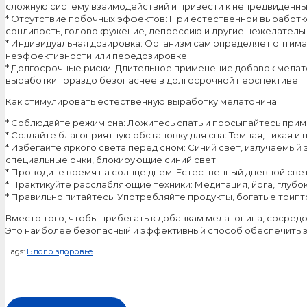
сложную систему взаимодействий и привести к непредвиденн
* Отсутствие побочных эффектов: При естественной выработк
сонливость, головокружение, депрессию и другие нежелатель
* Индивидуальная дозировка: Организм сам определяет оптима
неэффективности или передозировке.
* Долгосрочные риски: Длительное применение добавок мелат
выработки гораздо безопаснее в долгосрочной перспективе.
Как стимулировать естественную выработку мелатонина:
* Соблюдайте режим сна: Ложитесь спать и просыпайтесь приме
* Создайте благоприятную обстановку для сна: Темная, тихая 
* Избегайте яркого света перед сном: Синий свет, излучаемый
специальные очки, блокирующие синий свет.
* Проводите время на солнце днем: Естественный дневной све
* Практикуйте расслабляющие техники: Медитация, йога, глубок
* Правильно питайтесь: Употребляйте продукты, богатые трипт
Вместо того, чтобы прибегать к добавкам мелатонина, сосред
Это наиболее безопасный и эффективный способ обеспечить 
Tags:
Блог о здоровье