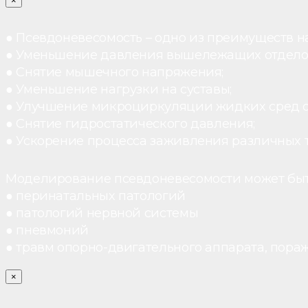
×
● Псевдоневесомость – одно из преимуществ н
● Уменьшение давления вышележащих отдело
● Снятие мышечного напряжения;
● Уменьшение нагрузки на суставы;
● Улучшение микроциркуляции жидких сред 
● Снятие гидростатического давления;
● Ускорение процесса заживления различных 
Моделирование псевдоневесомости может быт
● перинатальных патологий
● патологий нервной системы
● пневмоний
● травм опорно-двигательного аппарата, пораж
×