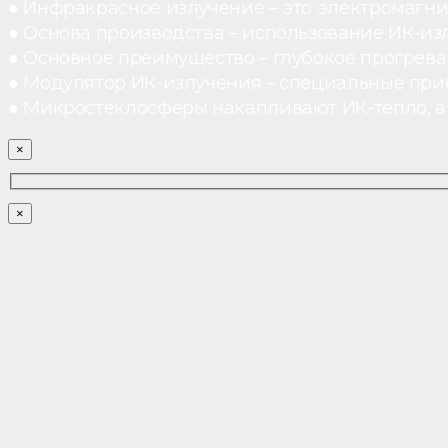
● Инфракрасное излучение – это электромагнит
● Основа производства – использование ИК-из
● Основное преимущество – глубокое прогреван
● Модулятор ИК-излучения – специальные при
● Микростеклосферы накапливают ИК-тепло, а 
×
×