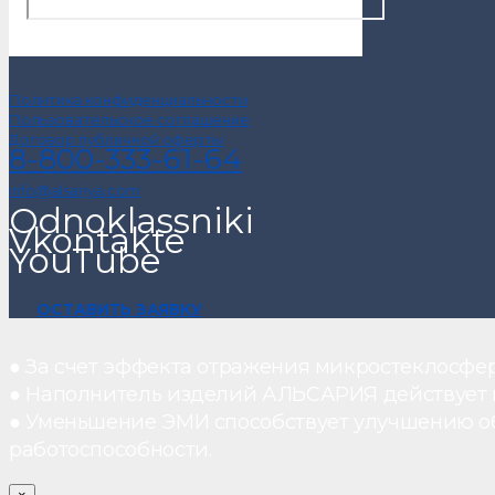
Политика конфиденциальности
Пользовательское соглашение
Договор публичной оферты
8-800-333-61-64
info@alsariya.com
Odnoklassniki
Vkontakte
YouTube
ОСТАВИТЬ ЗАЯВКУ
● За счет эффекта отражения микростеклосфе
● Наполнитель изделий АЛЬСАРИЯ действует ка
● Уменьшение ЭМИ способствует улучшению о
работоспособности.