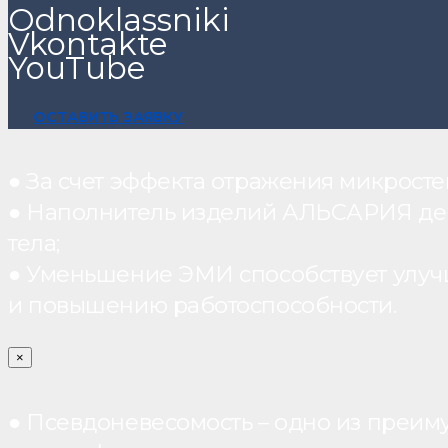
Odnoklassniki
Vkontakte
YouTube
ОСТАВИТЬ ЗАЯВКУ
● За счет эффекта отражения микрос
● Наполнитель изделий АЛЬСАРИЯ дейст
тела;
● Уменьшение ЭМИ способствует улуч
и повышению работоспособности.
×
● Псевдоневесомость – одно из преим