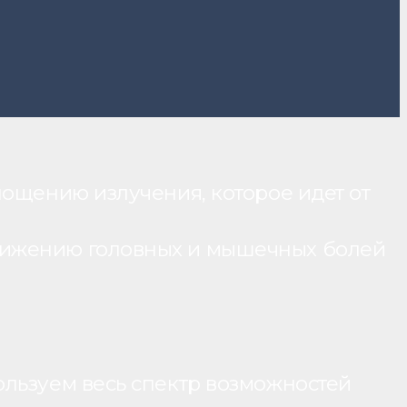
лощению излучения, которое идет от
нижению головных и мышечных болей
ользуем весь спектр возможностей