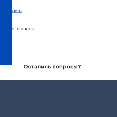
щее планеты
удущее планеты
нтров
B3M
Остались вопросы?