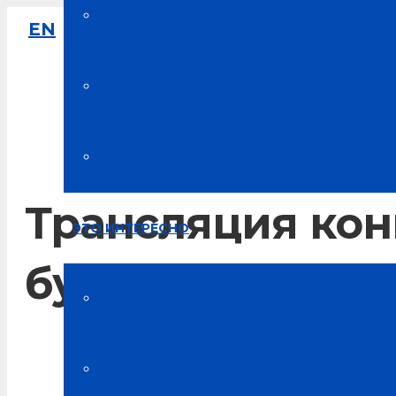
Накопительная система скидок
EN
8-800-333-61-64
Звонок по России бесплатный
Карта цветов
Мой аккаунт
Трансляция кон
ЭТО ИНТЕРЕСНО
будущее плане
Новости компании
Главная
Статьи об “Альсарии”
Новости Альсарии