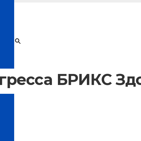
×
Товар
добавлен в корзину
гресса БРИКС Зд
ты