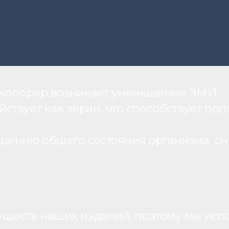
теклосфер возникает уменьшение ЭМИ;
вует как экран, что способствует пог
шению общего состояния организма, с
уществ наших изделий, поэтому мы исп