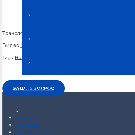
Трансляция конгресса БРИКС Здоровье Семьи – буду
Блог о здоровье
Трансляция конгресса БРИКС Здоровье Семьи – б
Испытания на базе медицинских це
Видео
https://www.youtube.com/watch?v=b0iS0YY_
Tags:
Новости Альсарии
Отзывы
КОНТАКТЫ
ЗАДАТЬ ВОПРОС
Главная
О компании
О продукции