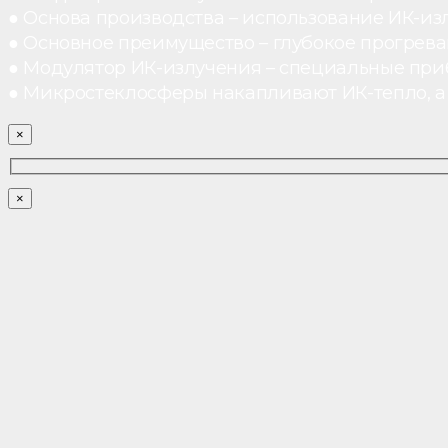
● Основа производства – использование ИК-из
● Основное преимущество – глубокое прогреван
● Модулятор ИК-излучения – специальные при
● Микростеклосферы накапливают ИК-тепло, а 
×
×