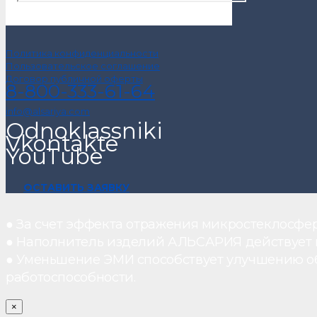
Политика конфиденциальности
Пользовательское соглашение
Договор публичной оферты
8-800-333-61-64
info@alsariya.com
Odnoklassniki
Vkontakte
YouTube
ОСТАВИТЬ ЗАЯВКУ
● За счет эффекта отражения микростеклосфе
● Наполнитель изделий АЛЬСАРИЯ действует ка
● Уменьшение ЭМИ способствует улучшению о
работоспособности.
×