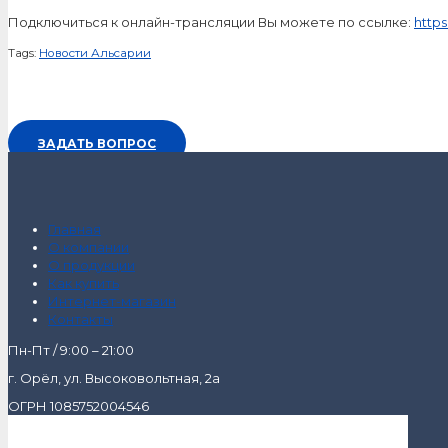
Подключиться к онлайн-трансляции Вы можете по ссылке:
http
Tags:
Новости Альсарии
ЗАДАТЬ ВОПРОС
Главная
О компании
О продукции
Как купить
Интернет-магазин
Контакты
Пн-Пт / 9:00 – 21:00
г. Орёл, ул. Высоковольтная, 2а
ОГРН 1085752004546