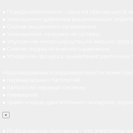
● Псевдоневесомость – одно из преимуществ н
● Уменьшение давления вышележащих отдело
● Снятие мышечного напряжения;
● Уменьшение нагрузки на суставы;
● Улучшение микроциркуляции жидких сред 
● Снятие гидростатического давления;
● Ускорение процесса заживления различных 
Моделирование псевдоневесомости может быт
● перинатальных патологий
● патологий нервной системы
● пневмоний
● травм опорно-двигательного аппарата, пораж
×
● Инфракрасное излучение – это электромагнит