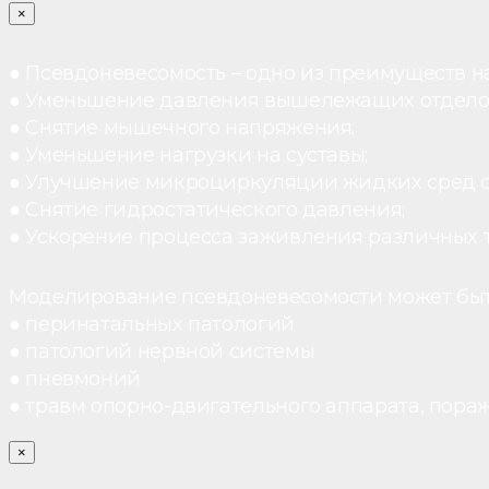
×
● Псевдоневесомость – одно из преимуществ н
● Уменьшение давления вышележащих отдело
● Снятие мышечного напряжения;
● Уменьшение нагрузки на суставы;
● Улучшение микроциркуляции жидких сред 
● Снятие гидростатического давления;
● Ускорение процесса заживления различных 
Моделирование псевдоневесомости может быт
● перинатальных патологий
● патологий нервной системы
● пневмоний
● травм опорно-двигательного аппарата, пораж
×