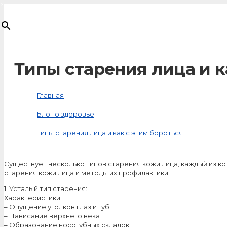
×
Товар
добавлен в корзину
Типы старения лица и к
Главная
Блог о здоровье
Типы старения лица и как с этим бороться
Существует несколько типов старения кожи лица, каждый из к
старения кожи лица и методы их профилактики:
1. Усталый тип старения:
Характеристики:
– Опущение уголков глаз и губ
– Нависание верхнего века
– Образование носогубных складок