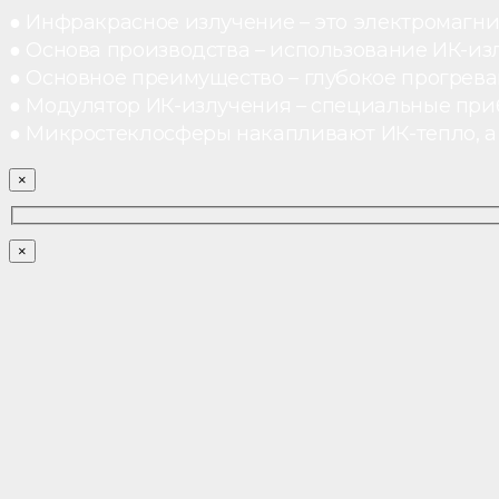
● Инфракрасное излучение – это электромагнит
● Основа производства – использование ИК-из
● Основное преимущество – глубокое прогреван
● Модулятор ИК-излучения – специальные при
● Микростеклосферы накапливают ИК-тепло, а 
×
×