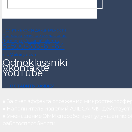
Политика конфиденциальности
Пользовательское соглашение
Договор публичной оферты
8-800-333-61-64
info@alsariya.com
Odnoklassniki
Vkontakte
YouTube
ОСТАВИТЬ ЗАЯВКУ
● За счет эффекта отражения микростеклосфе
● Наполнитель изделий АЛЬСАРИЯ действует ка
● Уменьшение ЭМИ способствует улучшению о
работоспособности.