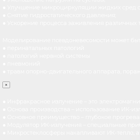
● Улучшение микроциркуляции жидких сред 
● Снятие гидростатического давления;
● Ускорение процесса заживления различных 
Моделирование псевдоневесомости может быт
● перинатальных патологий
● патологий нервной системы
● пневмоний
● травм опорно-двигательного аппарата, пораж
×
● Инфракрасное излучение – это электромагнит
● Основа производства – использование ИК-из
● Основное преимущество – глубокое прогреван
● Модулятор ИК-излучения – специальные при
● Микростеклосферы накапливают ИК-тепло, а 