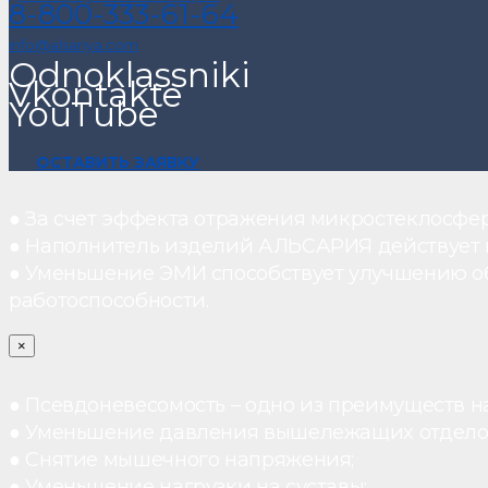
8-800-333-61-64
info@alsariya.com
Odnoklassniki
Vkontakte
YouTube
ОСТАВИТЬ ЗАЯВКУ
● За счет эффекта отражения микростеклосфе
● Наполнитель изделий АЛЬСАРИЯ действует ка
● Уменьшение ЭМИ способствует улучшению о
работоспособности.
×
● Псевдоневесомость – одно из преимуществ н
● Уменьшение давления вышележащих отдело
● Снятие мышечного напряжения;
● Уменьшение нагрузки на суставы;