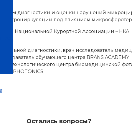
 «Методы диагностики и оценки нарушений микроци
ий микроциркуляции под влиянием микросферотера
рапии Национальной Курортной Ассоциации – НКА
нтров
циональной диагностики, врач исследователь медиц
преподаватель обучающего центра BRANS ACADEMY.
аучно-технологического центра биомедицинской фот
ICAL PHOTONICS
s
Остались вопросы?