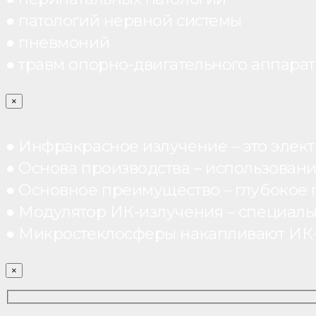
● патологий нервной системы
● пневмоний
● травм опорно-двигательного аппарата
×
● Инфракрасное излучение – это элект
● Основа производства – использован
● Основное преимущество – глубокое п
● Модулятор ИК-излучения – специал
● Микростеклосферы накапливают ИК-те
×