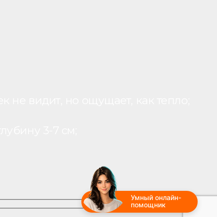
 не видит, но ощущает, как тепло;
лубину 3-7 см;