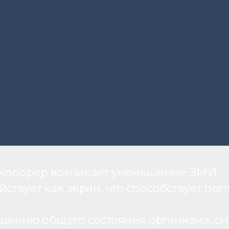
теклосфер возникает уменьшение ЭМИ;
вует как экран, что способствует пог
шению общего состояния организма, с