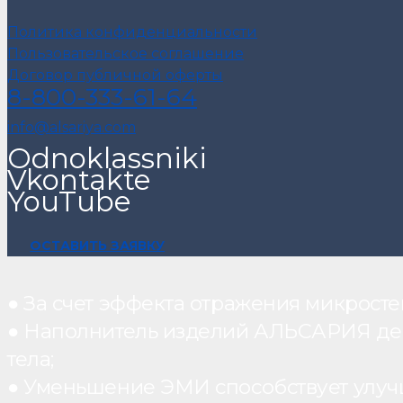
Политика конфиденциальности
Пользовательское соглашение
Договор публичной оферты
8-800-333-61-64
info@alsariya.com
Odnoklassniki
Vkontakte
YouTube
ОСТАВИТЬ ЗАЯВКУ
● За счет эффекта отражения микрос
● Наполнитель изделий АЛЬСАРИЯ дейст
тела;
● Уменьшение ЭМИ способствует улуч