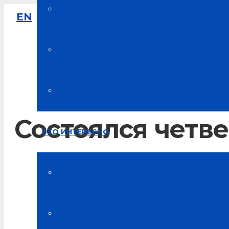
Накопительная система скидок
EN
8-800-333-61-64
Звонок по России бесплатный
Карта цветов
Мой аккаунт
Состоялся четв
ЭТО ИНТЕРЕСНО
Главная
Новости компании
Новости Альсарии
Статьи об “Альсарии”
Состоялся четвертый вебинар на тему: