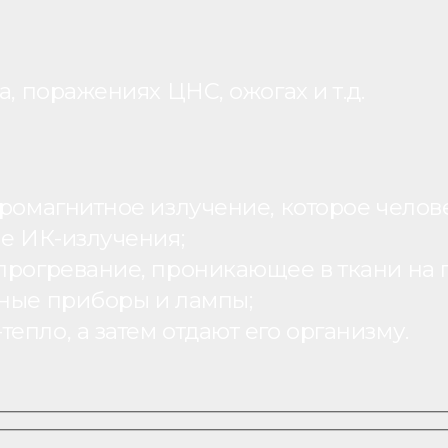
, поражениях ЦНС, ожогах и т.д.
ромагнитное излучение, которое человек
ие ИК-излучения;
рогревание, проникающее в ткани на г
ьные приборы и лампы;
пло, а затем отдают его организму.