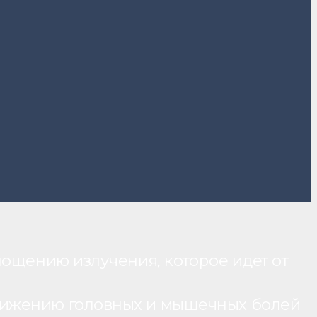
лощению излучения, которое идет от
нижению головных и мышечных болей