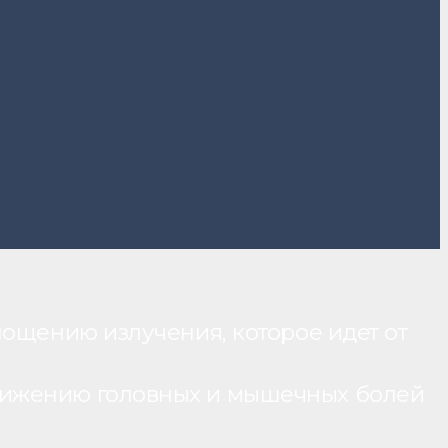
лощению излучения, которое идет от
нижению головных и мышечных болей