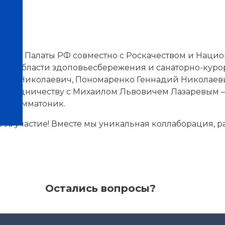
ния
нной Палаты РФ совместно с Роскачеством и Наци
нтров
уг в области здоповьесбережения и санаторно-куро
ндр Николаевич, Пономаренко Геннадий Николаевич
сотрудничеству с Михаилом Львовичем Лазаревым 
 и Мамматоник.
а участие! Вместе мы уникальная коллаборация, 
Остались вопросы?