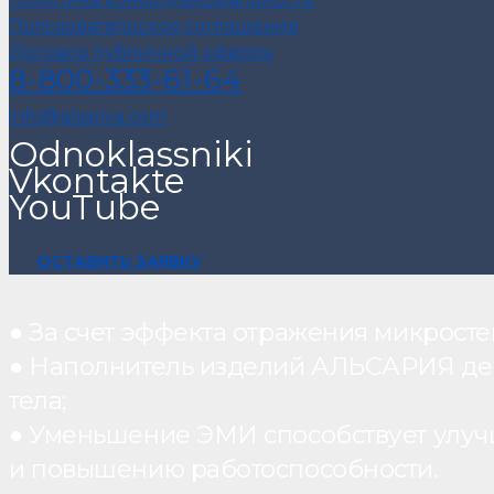
Пользовательское соглашение
Договор публичной оферты
8-800-333-61-64
info@alsariya.com
Odnoklassniki
Vkontakte
YouTube
ОСТАВИТЬ ЗАЯВКУ
● За счет эффекта отражения микрос
● Наполнитель изделий АЛЬСАРИЯ дейст
тела;
● Уменьшение ЭМИ способствует улуч
и повышению работоспособности.