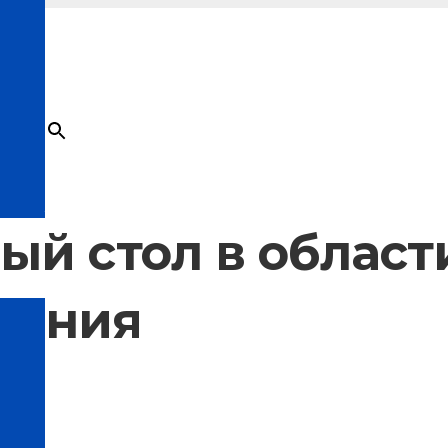
×
Товар
добавлен в корзину
ый стол в област
жения