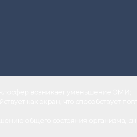
теклосфер возникает уменьшение ЭМИ;
вует как экран, что способствует пог
шению общего состояния организма, с