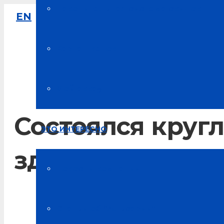
Накопительная система скидок
EN
8-800-333-61-64
Звонок по России бесплатный
Карта цветов
Мой аккаунт
Состоялся кругл
ЭТО ИНТЕРЕСНО
здоповьесбере
Новости компании
Главная
Статьи об “Альсарии”
Новости Альсарии