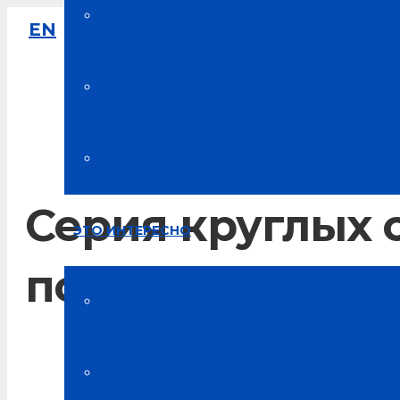
Накопительная система скидок
EN
8-800-333-61-64
Звонок по России бесплатный
Карта цветов
Мой аккаунт
Серия круглых 
ЭТО ИНТЕРЕСНО
поддержке Коа
Новости компании
Главная
Статьи об “Альсарии”
Новости Альсарии