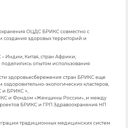
оохранения ОЦДС БРИКС совместно с
 и создания здоровых территорий и
 – Индии, Китая, стран Африки,
е поделились опытом использования
асти здоровьесбережения стран БРИКС еще
 и оздоровительно-экологических кластеров,
 и БРИКС +,
ИКС и Фондом «Женщины России», и между
проектов БРИКС и ГРП Здравоохранения НП
нтеграции традиционных медицинских систем