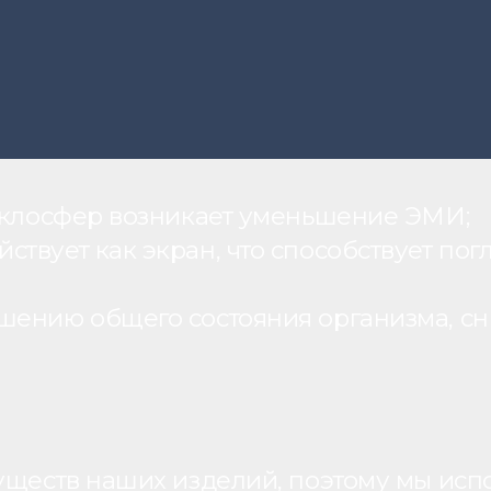
теклосфер возникает уменьшение ЭМИ;
вует как экран, что способствует пог
шению общего состояния организма, с
уществ наших изделий, поэтому мы исп