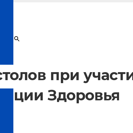
×
Товар
добавлен в корзину
столов при участ
лиции Здоровья