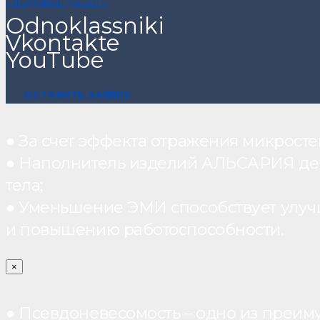
info@alsariya.com
Odnoklassniki
Vkontakte
YouTube
ОСТАВИТЬ ЗАЯВКУ
● За счет эффекта отражения микрос
● Наполнитель изделий АЛЬСАРИЯ дейст
тела;
● Уменьшение ЭМИ способствует улуч
и повышению работоспособности.
×
● Псевдоневесомость – одно из преим