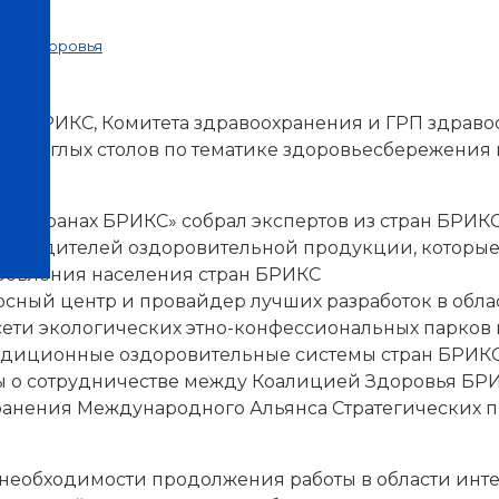
иции Здоровья
С БРИКС, Комитета здравоохранения и ГРП здрав
нтров
ия круглых столов по тематике здоровьесбережения
в странах БРИКС» собрал экспертов из стран БРИКС
оизводителей оздоровительной продукции, которы
ровления населения стран БРИКС
рсный центр и провайдер лучших разработок в обл
 сети экологических этно-конфессиональных парков
диционные оздоровительные системы стран БРИКС
ы о сотрудничестве между Коалицией Здоровья БР
анения Международного Альянса Стратегических 
 о необходимости продолжения работы в области и