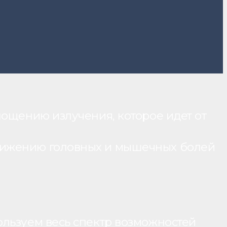
лощению излучения, которое идет от
нижению головных и мышечных болей
ользуем весь спектр возможностей