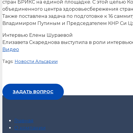
стран БРИКС на единой площадке. С этой целью К
объединенного центра здоровьесбережения стран
Также поставлена задача по подготовке к 16 самми
Владимиром Путиным и Председателем КНР Си Цз
Интервью Елены Шураевой
Елизавета Скареднова выступила в роли интервью
Видео
Tags:
Новости Альсарии
ЗАДАТЬ ВОПРОС
Главная
О компании