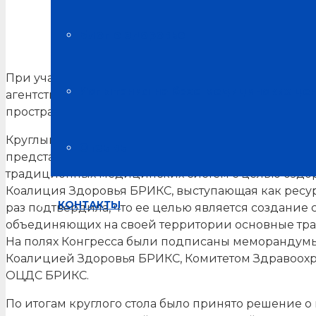
Серия круглых столов при участии и поддержке Коал
Блог о здоровье
При участии и поддержке Коалиции Здоровья ОЦД
Испытания на базе медицинских це
агентством Архитектор сегодня прошла целая сер
пространств.
Круглый стол «Опыт создания территорий здоровья 
Отзывы
представителей общественных организаций и пр
традиционных медицинских систем с целью оздо
Коалиция Здоровья БРИКС, выступающая как ресу
КОНТАКТЫ
раз подтвердила, что ее целью является создание
объединяющих на своей территории основные тра
На полях Конгресса были подписаны меморандум
Коалицией Здоровья БРИКС, Комитетом Здравоохр
ОЦДС БРИКС.
По итогам круглого стола было принято решение