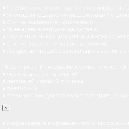
● Псевдоневесомость – одно из преимуществ н
● Уменьшение давления вышележащих отдело
● Снятие мышечного напряжения;
● Уменьшение нагрузки на суставы;
● Улучшение микроциркуляции жидких сред 
● Снятие гидростатического давления;
● Ускорение процесса заживления различных 
Моделирование псевдоневесомости может быт
● перинатальных патологий
● патологий нервной системы
● пневмоний
● травм опорно-двигательного аппарата, пораж
×
● Инфракрасное излучение – это электромагнит