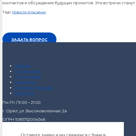
контактов и обсуждения будущих проектов. Эти встречи стану
Tags:
Новости Альсарии
ЗАДАТЬ ВОПРОС
Главная
О компании
О продукции
Как купить
Интернет-магазин
Контакты
Пн-Пт / 9:00 – 21:00
г. Орёл, ул. Высоковольтная, 2а
ОГРН 1085752004546
Оставьте заявку и мы свяжемся с Вами в