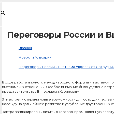
×
Товар
добавлен в корзину
Переговоры России и В
Главная
Новости Альсарии
Переговоры России и Вьетнама Укрепляют Сотрудни
В ходе работы важного международного форума и выставки п
вьетнамских отношений. Особое внимание было уделено встре
представительства Вячеславом Хариновым.
Эти встречи открыли новые возможности для сотрудничества 
надежду на дальнейшее развитие и углубление двусторонних о
Завтра запланированы визиты в Торгово-промышленную палат