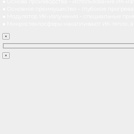
● Основа производства – использование ИК-из
● Основное преимущество – глубокое прогреван
● Модулятор ИК-излучения – специальные при
● Микростеклосферы накапливают ИК-тепло, а 
×
×