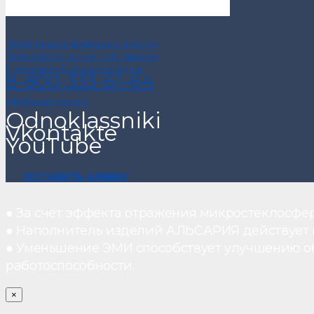
Политика конфиденциальности
Пользовательское соглашение
Договор публичной оферты
8-800-333-61-64
info@alsariya.com
Odnoklassniki
Vkontakte
YouTube
ОСТАВИТЬ ЗАЯВКУ
● За счет эффекта отражения микростеклосфе
● Наполнитель изделий АЛЬСАРИЯ действует ка
● Уменьшение ЭМИ способствует улучшению о
работоспособности.
×