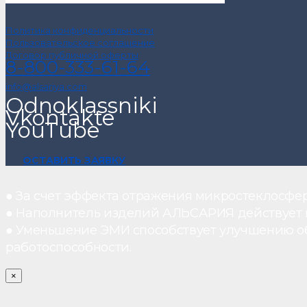
Политика конфиденциальности
Пользовательское соглашение
Договор публичной оферты
8-800-333-61-64
info@alsariya.com
Odnoklassniki
Vkontakte
YouTube
ОСТАВИТЬ ЗАЯВКУ
● За счет эффекта отражения микростеклосфе
● Наполнитель изделий АЛЬСАРИЯ действует ка
● Уменьшение ЭМИ способствует улучшению о
работоспособности.
×