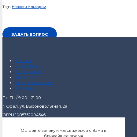
Tags:
Новости Альсарии
ЗАДАТЬ ВОПРОС
Главная
О компании
О продукции
Как купить
Интернет-магазин
Контакты
Пн-Пт / 9:00 – 21:00
г. Орёл, ул. Высоковольтная, 2а
ОГРН 1085752004546
Оставьте заявку и мы свяжемся с Вами в
ближайшее время