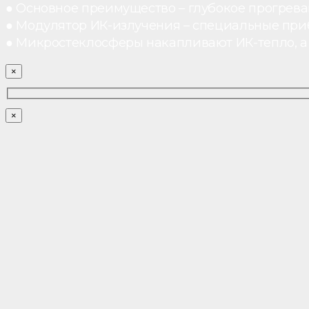
● Основное преимущество – глубокое прогреван
● Модулятор ИК-излучения – специальные при
● Микростеклосферы накапливают ИК-тепло, а 
×
×