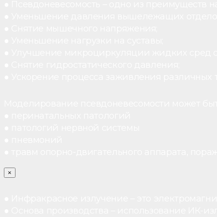
● Псевдоневесомость – одно из преимуществ н
● Уменьшение давления вышележащих отдело
● Снятие мышечного напряжения;
● Уменьшение нагрузки на суставы;
● Улучшение микроциркуляции жидких сред 
● Снятие гидростатического давления;
● Ускорение процесса заживления различных 
Моделирование псевдоневесомости может быт
● перинатальных патологий
● патологий нервной системы
● пневмоний
● травм опорно-двигательного аппарата, пораж
×
● Инфракрасное излучение – это электромагнит
● Основа производства – использование ИК-из