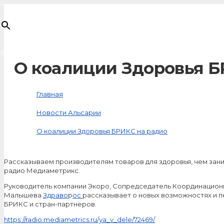
×
Товар
добавлен в корзину
О коалиции Здоровья Б
Главная
Новости Альсарии
О коалиции Здоровья БРИКС на радио
Рассказываем производителям товаров для здоровья, чем зан
радио Медиаметрикс.
Руководитель компании Экоро, Сопредседатель Координацион
Малышева
Здраво
р
ос
рассказывает о новых возможностях и 
БРИКС и стран-партнеров.
https://radio.mediametrics.ru/ya_v_dele/72469/