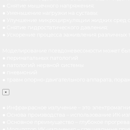
● Снятие мышечного напряжения;
● Уменьшение нагрузки на суставы;
● Улучшение микроциркуляции жидких сред 
● Снятие гидростатического давления;
● Ускорение процесса заживления различных 
Моделирование псевдоневесомости может быт
● перинатальных патологий
● патологий нервной системы
● пневмоний
● травм опорно-двигательного аппарата, пораж
×
● Инфракрасное излучение – это электромагнит
● Основа производства – использование ИК-из
● Основное преимущество – глубокое прогреван
● Модулятор ИК-излучения – специальные при