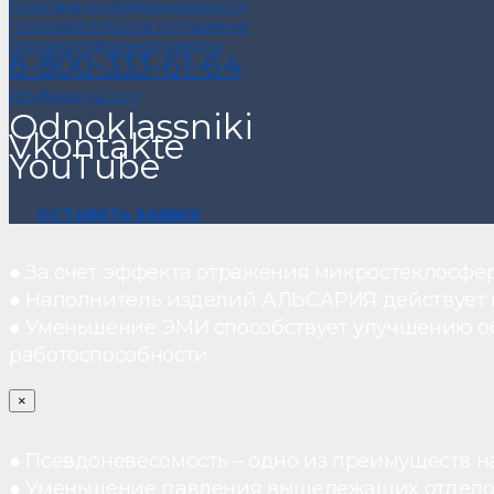
Политика конфиденциальности
Пользовательское соглашение
Договор публичной оферты
8-800-333-61-64
info@alsariya.com
Odnoklassniki
Vkontakte
YouTube
ОСТАВИТЬ ЗАЯВКУ
● За счет эффекта отражения микростеклосфе
● Наполнитель изделий АЛЬСАРИЯ действует ка
● Уменьшение ЭМИ способствует улучшению о
работоспособности.
×
● Псевдоневесомость – одно из преимуществ н
● Уменьшение давления вышележащих отдело