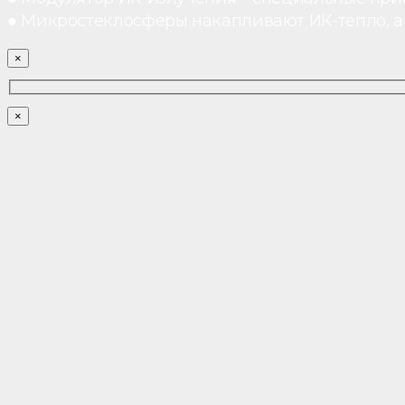
● Микростеклосферы накапливают ИК-тепло, а 
×
×