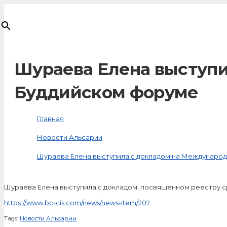
×
Товар
добавлен в корзину
Шураева Елена выступ
Буддийском форуме
Главная
Новости Альсарии
Шураева Елена выступила с докладом на Междунаро
Шураева Елена выступила с докладом, посвященном реестру ср
https://www.bc-cis.com/news/news-item/207
Tags:
Новости Альсарии