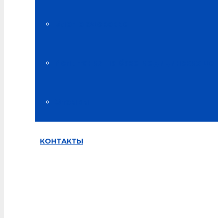
Компания Альсария один из спонсоров розыгрыша
Блог о здоровье
Испытания на базе медицинских це
Отзывы
КОНТАКТЫ