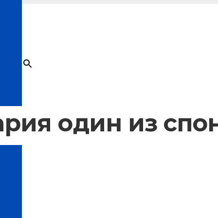
×
Товар
добавлен в корзину
рия один из спо