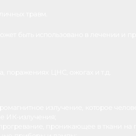
личных травм.
жет быть использовано в лечении и пр
, поражениях ЦНС, ожогах и т.д.
ромагнитное излучение, которое человек
ие ИК-излучения;
рогревание, проникающее в ткани на г
ьные приборы и лампы;