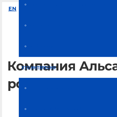
Накопительная система скидок
EN
8-800-333-61-64
Звонок по России бесплатный
Карта цветов
Мой аккаунт
Компания Альса
ЭТО ИНТЕРЕСНО
розыгрыша
Новости компании
Главная
Статьи об “Альсарии”
Новости Альсарии