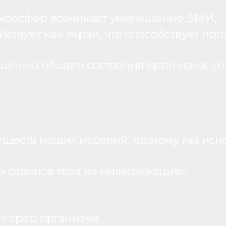
теклосфер возникает уменьшение ЭМИ;
вует как экран, что способствует пог
шению общего состояния организма, с
уществ наших изделий, поэтому мы исп
 отделов тела на нижележащие;
х сред организма