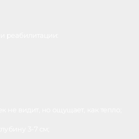
и реабилитации:
 не видит, но ощущает, как тепло;
лубину 3-7 см;