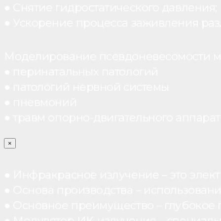
● Снятие гидростатического давления;
● Ускорение процесса заживления раз
Моделирование псевдоневесомости мо
● перинатальных патологий
● патологий нервной системы
● пневмоний
● травм опорно-двигательного аппарата
×
● Инфракрасное излучение – это элект
● Основа производства – использован
● Основное преимущество – глубокое п
● Модулятор ИК-излучения – специал