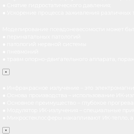
● Снятие гидростатического давления;
● Ускорение процесса заживления различных 
Моделирование псевдоневесомости может быт
● перинатальных патологий
● патологий нервной системы
● пневмоний
● травм опорно-двигательного аппарата, пораж
×
● Инфракрасное излучение – это электромагнит
● Основа производства – использование ИК-из
● Основное преимущество – глубокое прогреван
● Модулятор ИК-излучения – специальные при
● Микростеклосферы накапливают ИК-тепло, а 
×