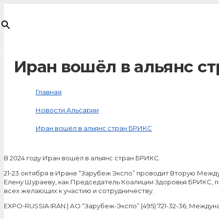
×
Товар
добавлен в корзину
Иран вошёл в альянс с
Главная
Новости Альсарии
Иран вошёл в альянс стран БРИКС
В 2024 году Иран вошёл в альянс стран БРИКС.
21-23 октября в Иране “Зарубеж Экспо” проводит Вторую Меж
Елену Шураеву, как Председатель Коалиции Здоровья БРИКС, 
всех желающих к участию и сотрудничеству.
EXPO-RUSSIA IRAN | АО “Зарубеж-Экспо” (495) 721-32-36, Меж