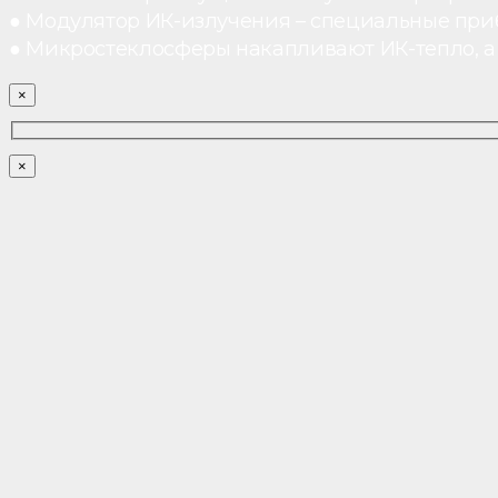
● Модулятор ИК-излучения – специальные при
● Микростеклосферы накапливают ИК-тепло, а 
×
×