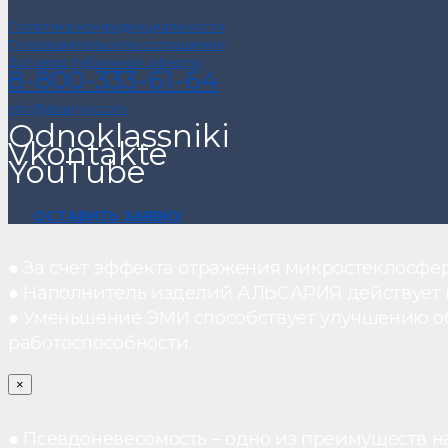
Политика конфиденциальности
Пользовательское соглашение
Договор публичной оферты
8-800-333-61-64
info@alsariya.com
Odnoklassniki
Vkontakte
YouTube
ОСТАВИТЬ ЗАЯВКУ
● За счет эффекта отражения микростеклосфе
● Наполнитель изделий АЛЬСАРИЯ действует ка
● Уменьшение ЭМИ способствует улучшению о
работоспособности.
×
● Псевдоневесомость – одно из преимуществ н