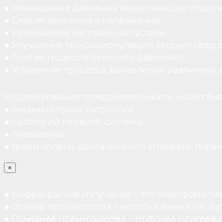
● Уменьшение давления вышележащих отдело
● Снятие мышечного напряжения;
● Уменьшение нагрузки на суставы;
● Улучшение микроциркуляции жидких сред 
● Снятие гидростатического давления;
● Ускорение процесса заживления различных 
Моделирование псевдоневесомости может быт
● перинатальных патологий
● патологий нервной системы
● пневмоний
● травм опорно-двигательного аппарата, пораж
×
● Инфракрасное излучение – это электромагнит
● Основа производства – использование ИК-из
● Основное преимущество – глубокое прогреван