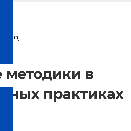
×
Товар
добавлен в корзину
 методики в
нных практиках