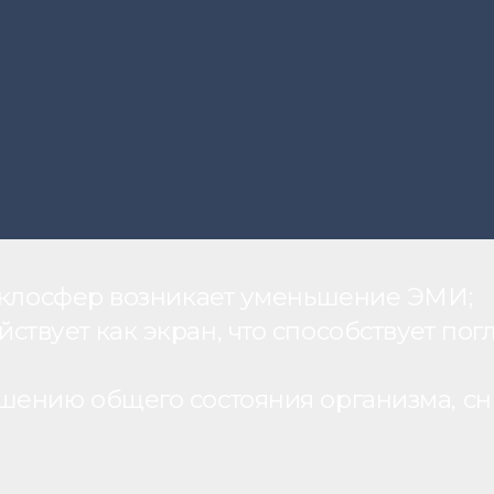
теклосфер возникает уменьшение ЭМИ;
вует как экран, что способствует пог
шению общего состояния организма, с