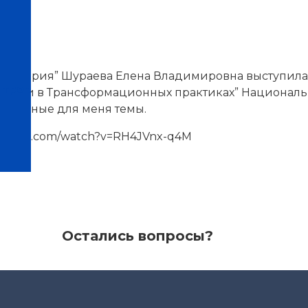
тиках
Альсария” Шураева Елена Владимировна выступила 
нтров
дики в Трансформационных практиках” Националь
виальные для меня темы.
outube.com/watch?v=RH4JVnx-q4M
Остались вопросы?