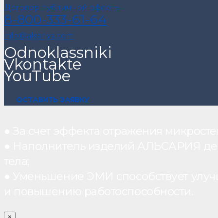
Договор публичной оферты
8-800-333-61-64
info@alsariya.com
Odnoklassniki
Vkontakte
YouTube
ОСТАВИТЬ ЗАЯВКУ
● За счет эффекта отражения микрос
● Наполнитель изделий АЛЬСАРИЯ дейст
тела;
● Уменьшение ЭМИ способствует улуч
и повышению работоспособности.
×