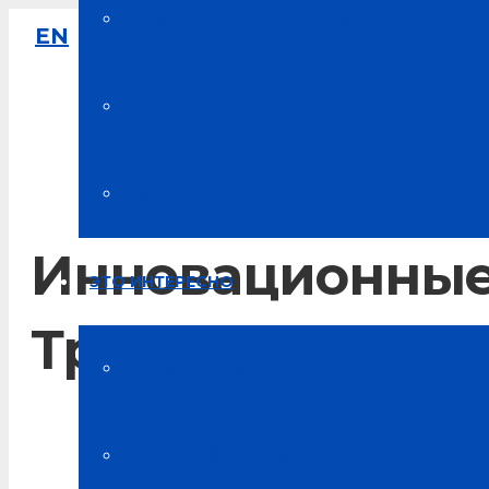
Накопительная система скидок
EN
8-800-333-61-64
Звонок по России бесплатный
Карта цветов
Мой аккаунт
Инновационные
ЭТО ИНТЕРЕСНО
Трансформацио
Новости компании
Главная
Статьи об “Альсарии”
Новости Альсарии