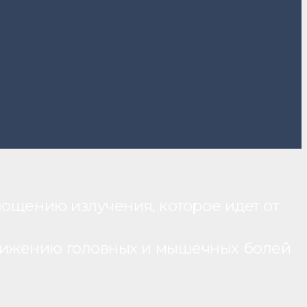
лощению излучения, которое идет от
нижению головных и мышечных болей