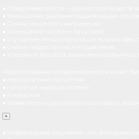
● Псевдоневесомость – одно из преимуществ н
● Уменьшение давления вышележащих отдело
● Снятие мышечного напряжения;
● Уменьшение нагрузки на суставы;
● Улучшение микроциркуляции жидких сред 
● Снятие гидростатического давления;
● Ускорение процесса заживления различных 
Моделирование псевдоневесомости может быт
● перинатальных патологий
● патологий нервной системы
● пневмоний
● травм опорно-двигательного аппарата, пораж
×
● Инфракрасное излучение – это электромагнит