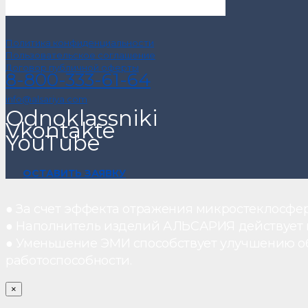
Политика конфиденциальности
Пользовательское соглашение
Договор публичной оферты
8-800-333-61-64
info@alsariya.com
Odnoklassniki
Vkontakte
YouTube
ОСТАВИТЬ ЗАЯВКУ
● За счет эффекта отражения микростеклосфе
● Наполнитель изделий АЛЬСАРИЯ действует ка
● Уменьшение ЭМИ способствует улучшению о
работоспособности.
×