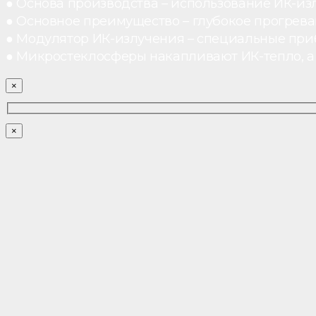
● Основа производства – использование ИК-из
● Основное преимущество – глубокое прогреван
● Модулятор ИК-излучения – специальные при
● Микростеклосферы накапливают ИК-тепло, а 
×
×