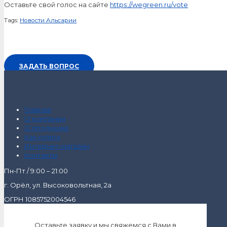
Оставьте свой голос на сайте
https://wegreen.ru/vote
Tags:
Новости Альсарии
ЗАДАТЬ ВОПРОС
Главная
О компании
О продукции
Как купить
Интернет-магазин
Контакты
Пн-Пт / 9:00 – 21:00
г. Орёл, ул. Высоковольтная, 2а
ОГРН 1085752004546
Оставьте заявку и мы свяжемся с Вами в