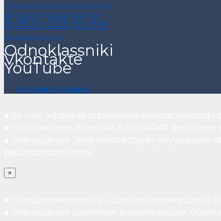
Пользовательское соглашение
Договор публичной оферты
8-800-333-61-64
info@alsariya.com
Odnoklassniki
Vkontakte
YouTube
ОСТАВИТЬ ЗАЯВКУ
● За счет эффекта отражения микростеклосфе
● Наполнитель изделий АЛЬСАРИЯ действует ка
● Уменьшение ЭМИ способствует улучшению о
работоспособности.
×
● Псевдоневесомость – одно из преимуществ н
● Уменьшение давления вышележащих отдело