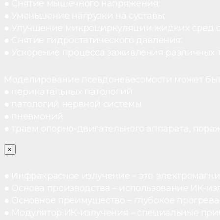
● Снятие мышечного напряжения;
● Уменьшение нагрузки на суставы;
● Улучшение микроциркуляции жидких сред 
● Снятие гидростатического давления;
● Ускорение процесса заживления различных 
Моделирование псевдоневесомости может быт
● перинатальных патологий
● патологий нервной системы
● пневмоний
● травм опорно-двигательного аппарата, пораж
×
● Инфракрасное излучение – это электромагнит
● Основа производства – использование ИК-из
● Основное преимущество – глубокое прогреван
● Модулятор ИК-излучения – специальные при