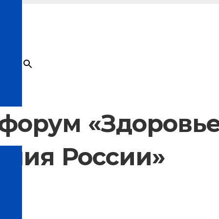
×
Товар
добавлен в корзину
форум «Здоровье
ания России»