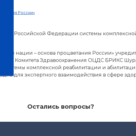
цветания России»
витие в Российской Федерации системы комплексно
нтров
овье нации – основа процветания России» учредит
тель Комитета Здравоохранения ОЦДС БРИКС Шура
и системы комплексной реабилитации и абилитации
адка для экспертного взаимодействия в сфере здо
Остались вопросы?