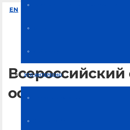
Накопительная система скидок
EN
8-800-333-61-64
Звонок по России бесплатный
Карта цветов
Мой аккаунт
Всероссийский 
ЭТО ИНТЕРЕСНО
основа процвет
Новости компании
Главная
Статьи об “Альсарии”
Новости Альсарии