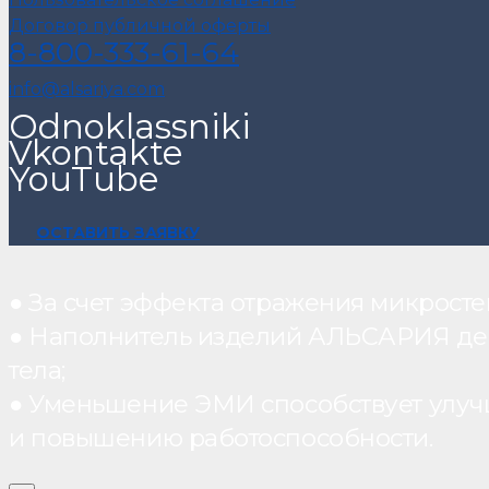
Договор публичной оферты
8-800-333-61-64
info@alsariya.com
Odnoklassniki
Vkontakte
YouTube
ОСТАВИТЬ ЗАЯВКУ
● За счет эффекта отражения микрос
● Наполнитель изделий АЛЬСАРИЯ дейст
тела;
● Уменьшение ЭМИ способствует улуч
и повышению работоспособности.