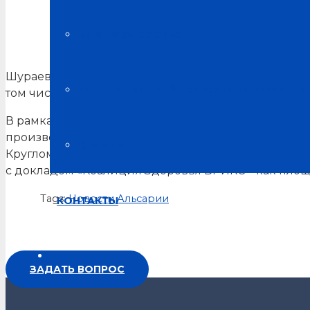
Всероссийский форум «Здоровье нации – основа про
Блог о здоровье
Шураева Елена выступила на Круглом столе: «Раз
Испытания на базе медицинских це
том числе детей-инвалидов».
В рамках программы Всероссийского форума «Здор
производственной компании АЛЬСАРИЯ, руководи
Отзывы
Круглом столе: «Развитие в Российской Федераци
с докладом «Коалиция Здоровья БРИКС – как площ
Tags:
Новости Альсарии
КОНТАКТЫ
ЗАДАТЬ ВОПРОС