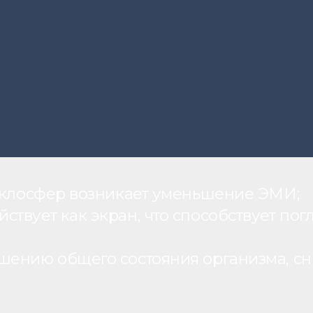
теклосфер возникает уменьшение ЭМИ;
вует как экран, что способствует пог
шению общего состояния организма, с