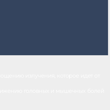
лощению излучения, которое идет от
нижению головных и мышечных болей