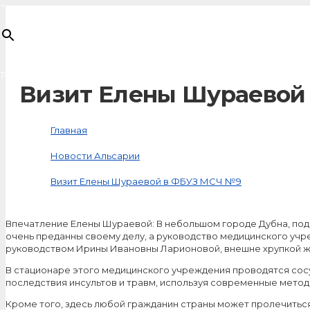
×
Товар
добавлен в корзину
Визит Елены Шураевой
Главная
Новости Альсарии
Визит Елены Шураевой в ФБУЗ МСЧ №9
Впечатление Елены Шураевой: В небольшом городе Дубна, под
очень преданны своему делу, а руководство медицинского уч
руководством Ирины Ивановны Ларионовой, внешне хрупкой ж
В стационаре этого медицинского учреждения проводятся сос
последствия инсультов и травм, используя современные мето
Кроме того, здесь любой гражданин страны может пролечитьс