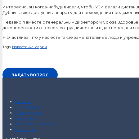
Интересно, вы когда-нибудь видели, чтобы УЗИ делали дистан
Дубны также доступны аппараты для прохождения предсменны
Недавно я вместе с генеральным директором Союза Здоровье
договоренности о тесном сотрудничестве и в дар передали д
Я счастлива, что у нас есть такие замечательные люди и учре
Tags:
Новости Альсарии
ЗАДАТЬ ВОПРОС
Главная
О компании
О продукции
Как купить
Интернет-магазин
Контакты
Пн-Пт / 9:00 – 21:00