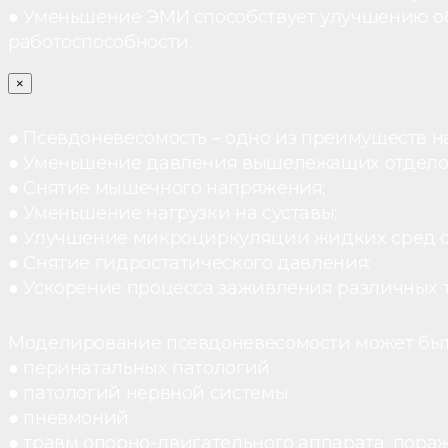
● Уменьшение ЭМИ способствует улучшению о
работоспособности.
×
● Псевдоневесомость – одно из преимуществ н
● Уменьшение давления вышележащих отдело
● Снятие мышечного напряжения;
● Уменьшение нагрузки на суставы;
● Улучшение микроциркуляции жидких сред 
● Снятие гидростатического давления;
● Ускорение процесса заживления различных 
Моделирование псевдоневесомости может быт
● перинатальных патологий
● патологий нервной системы
● пневмоний
● травм опорно-двигательного аппарата, пораж