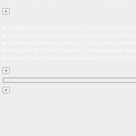
×
● Инфракрасное излучение – это электромагнит
● Основа производства – использование ИК-из
● Основное преимущество – глубокое прогреван
● Модулятор ИК-излучения – специальные при
● Микростеклосферы накапливают ИК-тепло, а 
×
×