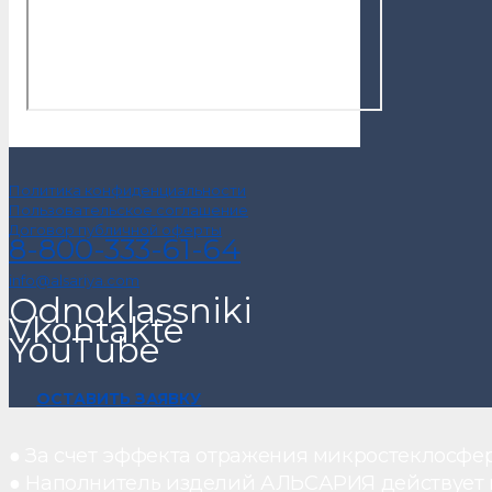
Политика конфиденциальности
Пользовательское соглашение
Договор публичной оферты
8-800-333-61-64
info@alsariya.com
Odnoklassniki
Vkontakte
YouTube
ОСТАВИТЬ ЗАЯВКУ
● За счет эффекта отражения микростеклосфе
● Наполнитель изделий АЛЬСАРИЯ действует ка