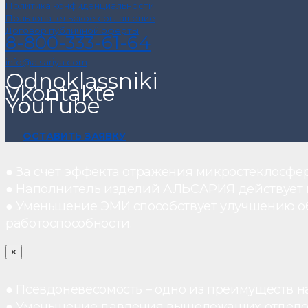
Политика конфиденциальности
Пользовательское соглашение
Договор публичной оферты
8-800-333-61-64
info@alsariya.com
Odnoklassniki
Vkontakte
YouTube
ОСТАВИТЬ ЗАЯВКУ
● За счет эффекта отражения микростеклосфе
● Наполнитель изделий АЛЬСАРИЯ действует ка
● Уменьшение ЭМИ способствует улучшению о
работоспособности.
×
● Псевдоневесомость – одно из преимуществ н
● Уменьшение давления вышележащих отдело