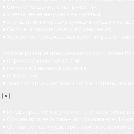
● Снятие мышечного напряжения;
● Уменьшение нагрузки на суставы;
● Улучшение микроциркуляции жидких сред 
● Снятие гидростатического давления;
● Ускорение процесса заживления различных 
Моделирование псевдоневесомости может быт
● перинатальных патологий
● патологий нервной системы
● пневмоний
● травм опорно-двигательного аппарата, пораж
×
● Инфракрасное излучение – это электромагнит
● Основа производства – использование ИК-из
● Основное преимущество – глубокое прогреван