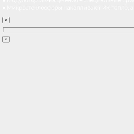
● Модулятор ИК-излучения – специальные при
● Микростеклосферы накапливают ИК-тепло, а 
×
×