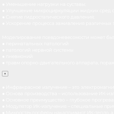
● Уменьшение нагрузки на суставы;
● Улучшение микроциркуляции жидких сред 
● Снятие гидростатического давления;
● Ускорение процесса заживления различных 
Моделирование псевдоневесомости может быт
● перинатальных патологий
● патологий нервной системы
● пневмоний
● травм опорно-двигательного аппарата, пораж
×
● Инфракрасное излучение – это электромагнит
● Основа производства – использование ИК-из
● Основное преимущество – глубокое прогреван
● Модулятор ИК-излучения – специальные при
● Микростеклосферы накапливают ИК-тепло, а 