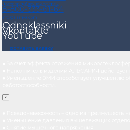
Договор публичной оферты
8-800-333-61-64
info@alsariya.com
Odnoklassniki
Vkontakte
YouTube
ОСТАВИТЬ ЗАЯВКУ
● За счет эффекта отражения микростеклосфе
● Наполнитель изделий АЛЬСАРИЯ действует ка
● Уменьшение ЭМИ способствует улучшению о
работоспособности.
×
● Псевдоневесомость – одно из преимуществ н
● Уменьшение давления вышележащих отдело
● Снятие мышечного напряжения;