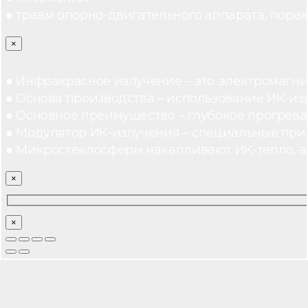
● травм опорно-двигательного аппарата, пораж
×
● Инфракрасное излучение – это электромагнит
● Основа производства – использование ИК-из
● Основное преимущество – глубокое прогреван
● Модулятор ИК-излучения – специальные при
● Микростеклосферы накапливают ИК-тепло, а 
×
×