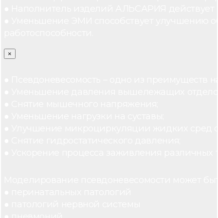
● Наполнитель изделий АЛЬСАРИЯ действует ка
● Уменьшение ЭМИ способствует улучшению о
работоспособности.
×
● Псевдоневесомость – одно из преимуществ н
● Уменьшение давления вышележащих отдело
● Снятие мышечного напряжения;
● Уменьшение нагрузки на суставы;
● Улучшение микроциркуляции жидких сред 
● Снятие гидростатического давления;
● Ускорение процесса заживления различных 
Моделирование псевдоневесомости может быт
● перинатальных патологий
● патологий нервной системы
● пневмоний