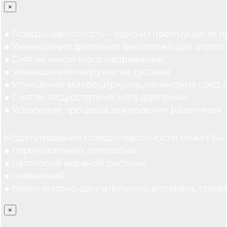
×
● Псевдоневесомость – одно из преимуществ н
● Уменьшение давления вышележащих отдело
● Снятие мышечного напряжения;
● Уменьшение нагрузки на суставы;
● Улучшение микроциркуляции жидких сред 
● Снятие гидростатического давления;
● Ускорение процесса заживления различных 
Моделирование псевдоневесомости может быт
● перинатальных патологий
● патологий нервной системы
● пневмоний
● травм опорно-двигательного аппарата, пораж
×