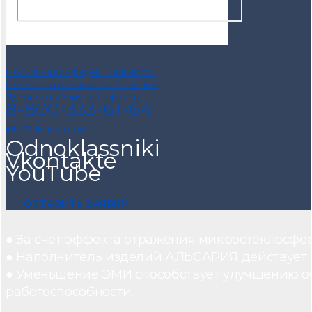
Политика конфиденциальности
Пользовательское соглашение
Договор публичной оферты
8-800-333-61-64
info@alsariya.com
Odnoklassniki
Vkontakte
YouTube
ОСТАВИТЬ ЗАЯВКУ
● За счет эффекта отражения микростеклосфе
● Наполнитель изделий АЛЬСАРИЯ действует ка
● Уменьшение ЭМИ способствует улучшению о
работоспособности.