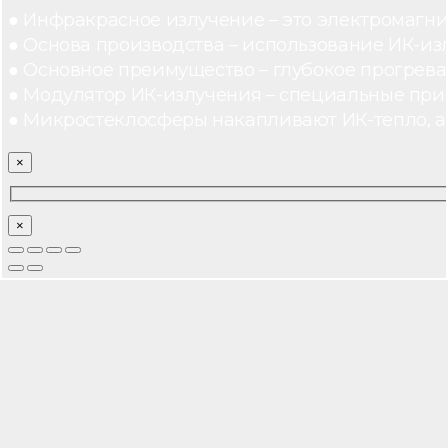
● Инфракрасное излучение – это электромагнит
● Основа производства – использование ИК-из
● Основное преимущество – глубокое прогреван
● Модулятор ИК-излучения – специальные при
● Микростеклосферы накапливают ИК-тепло, а 
×
×