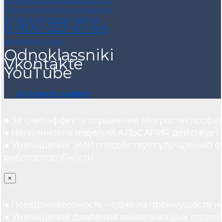
Политика конфиденциальности
Пользовательское соглашение
Договор публичной оферты
8-800-333-61-64
info@alsariya.com
Odnoklassniki
Vkontakte
YouTube
ОСТАВИТЬ ЗАЯВКУ
● За счет эффекта отражения микростеклосфе
● Наполнитель изделий АЛЬСАРИЯ действует ка
● Уменьшение ЭМИ способствует улучшению о
работоспособности.
×
● Псевдоневесомость – одно из преимуществ н
● Уменьшение давления вышележащих отдело