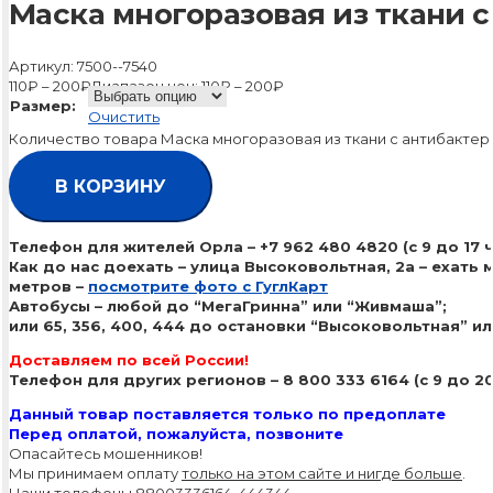
Маска многоразовая из ткани 
Артикул:
7500--7540
110
₽
–
200
₽
Диапазон цен: 110₽ – 200₽
Размер:
Очистить
Количество товара Маска многоразовая из ткани с антибакте
В КОРЗИНУ
Телефон для жителей Орла – +7 962 480 4820 (с 9 до 17 
Как до нас доехать – улица Высоковольтная, 2а – ехать
метров –
посмотрите фото с ГуглКарт
Автобусы – любой до “МегаГринна” или “Живмаша”;
или 65, 356, 400, 444 до остановки “Высоковольтная” и
Доставляем по всей России!
Телефон для других регионов – 8 800 333 6164 (с 9 до 20
Данный товар поставляется только по предоплате
Перед оплатой, пожалуйста, позвоните
Опасайтесь мошенников!
Мы принимаем оплату
только на этом сайте и нигде больше
.
Наши телефоны 88003336164, 444344.