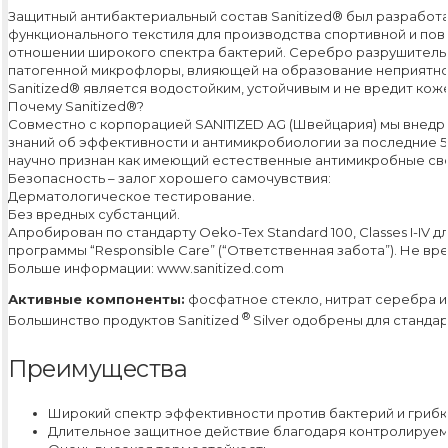
Защитный антибактериальный состав Sanitized® был разработа
функционального текстиля для производства спортивной и по
отношении широкого спектра бактерий. Серебро разрушительн
патогенной микрофлоры, влияющей на образование неприятног
Sanitized® является водостойким, устойчивым и не вредит коже
Почему Sanitized®?
Совместно с корпорацией SANITIZED AG (Швейцария) мы внедр
знаний об эффективности и антимикробиологии за последние 50 
научно признан как имеющий естественные антимикробные свой
Безопасность – залог хорошего самочувствия:
Дерматологическое тестирование.
Без вредных субстанций.
Апробирован по стандарту Oeko-Tex Standard 100, Classes I-IV
программы “Responsible Care” (“Ответственная забота”). Не в
Больше информации: www.sanitized.com
Активные компоненты:
фосфатное стекло, нитрат серебра и
®
Большинство продуктов Sanitized
Silver одобрены для стандарт
Преимущества
Широкий спектр эффективности против бактерий и гриб
Длительное защитное действие благодаря контролируе