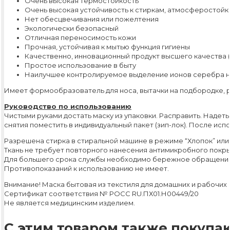
Очень высокая термостойкость
Очень высокая устойчивость к стиркам, атмосферостойк
Нет обесцвечивания или пожелтения
Экологически безопасный
Отличная переносимость кожи
Прочная, устойчивая к мытью функция гигиены
Качественно, инновационный продукт высшего качества (
Простое использование в быту
Наилучшее контролируемое выделение ионов серебра н
Имеет формообразователь для носа, вытачки на подбородке, р
Руководство по использованию
Чистыми руками достать маску из упаковки. Расправить. Надеть
снятия поместить в индивидуальный пакет (зип-лок). После исп
Разрешена стирка в стиральной машине в режиме “Хлопок” или
Ткань не требует повторного нанесения антимикробного покрыт
Для большего срока службы необходимо бережное обращение.
Противопоказаний к использованию не имеет.
Внимание! Маска бытовая из текстиля для домашних и рабочих н
Сертификат соответствия № РОСС RU.ПХ01.Н00449/20
Не является медицинским изделием.
С этим товаром также покупаю