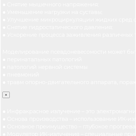
● Снятие мышечного напряжения;
● Уменьшение нагрузки на суставы;
● Улучшение микроциркуляции жидких сред 
● Снятие гидростатического давления;
● Ускорение процесса заживления различных 
Моделирование псевдоневесомости может быт
● перинатальных патологий
● патологий нервной системы
● пневмоний
● травм опорно-двигательного аппарата, пораж
×
● Инфракрасное излучение – это электромагнит
● Основа производства – использование ИК-из
● Основное преимущество – глубокое прогреван
● Модулятор ИК-излучения – специальные при