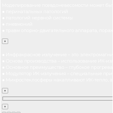
Моделирование псевдоневесомости может быт
● перинатальных патологий
● патологий нервной системы
● пневмоний
● травм опорно-двигательного аппарата, пораж
×
● Инфракрасное излучение – это электромагнит
● Основа производства – использование ИК-из
● Основное преимущество – глубокое прогреван
● Модулятор ИК-излучения – специальные при
● Микростеклосферы накапливают ИК-тепло, а 
×
×