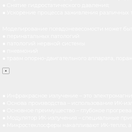
● Снятие гидростатического давления;
● Ускорение процесса заживления различных 
Моделирование псевдоневесомости может быт
● перинатальных патологий
● патологий нервной системы
● пневмоний
● травм опорно-двигательного аппарата, пораж
×
● Инфракрасное излучение – это электромагнит
● Основа производства – использование ИК-из
● Основное преимущество – глубокое прогреван
● Модулятор ИК-излучения – специальные при
● Микростеклосферы накапливают ИК-тепло, а 