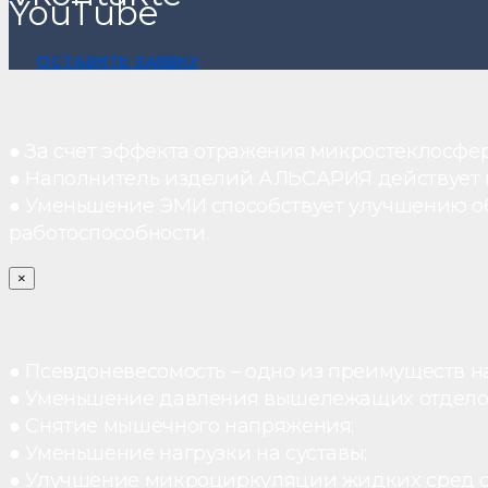
YouTube
ОСТАВИТЬ ЗАЯВКУ
● За счет эффекта отражения микростеклосфе
● Наполнитель изделий АЛЬСАРИЯ действует ка
● Уменьшение ЭМИ способствует улучшению о
работоспособности.
×
● Псевдоневесомость – одно из преимуществ н
● Уменьшение давления вышележащих отдело
● Снятие мышечного напряжения;
● Уменьшение нагрузки на суставы;
● Улучшение микроциркуляции жидких сред 