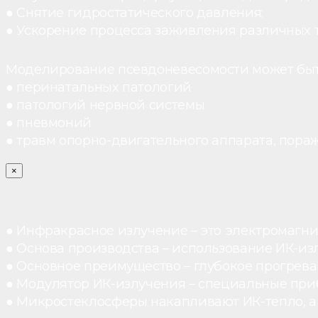
● Снятие гидростатического давления;
● Ускорение процесса заживления различных 
Моделирование псевдоневесомости может быт
● перинатальных патологий
● патологий нервной системы
● пневмоний
● травм опорно-двигательного аппарата, пораж
×
● Инфракрасное излучение – это электромагнит
● Основа производства – использование ИК-из
● Основное преимущество – глубокое прогреван
● Модулятор ИК-излучения – специальные при
● Микростеклосферы накапливают ИК-тепло, а 