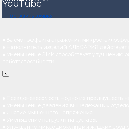
YouTube
ОСТАВИТЬ ЗАЯВКУ
● За счет эффекта отражения микростеклосфе
● Наполнитель изделий АЛЬСАРИЯ действует ка
● Уменьшение ЭМИ способствует улучшению о
работоспособности.
×
● Псевдоневесомость – одно из преимуществ н
● Уменьшение давления вышележащих отдело
● Снятие мышечного напряжения;
● Уменьшение нагрузки на суставы;
● Улучшение микроциркуляции жидких сред 