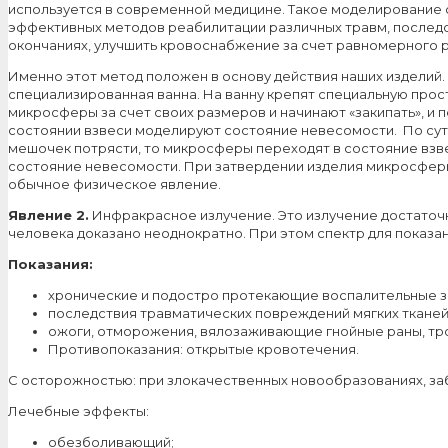
используется в современной медицине. Такое моделирование 
эффективных методов реабилитации различных травм, последс
окончаниях, улучшить кровоснабжение за счет равномерного р
Именно этот метод положен в основу действия наших изделий
специализированная ванна. На ванну крепят специальную прост
микросферы за счет своих размеров и начинают «закипать», и
состоянии взвеси моделируют состояние невесомости. По сути
мешочек потрясти, то микросферы переходят в состояние взв
состояние невесомости. При затвердении изделия микросферы 
обычное физическое явление.
Явление 2.
Инфракрасное излучение. Это излучение достаточ
человека доказано неоднократно. При этом спектр для показ
Показания:
хронические и подостро протекающие воспалительные за
последствия травматических повреждений мягких тканей,
ожоги, отморожения, вялозаживающие гнойные раны, тр
Противопоказания: открытые кровотечения.
С осторожностью: при злокачественных новообразованиях, заб
Лечебные эффекты:
обезболивающий;