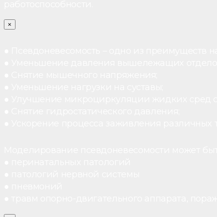
работоспособности.
×
● Псевдоневесомость – одно из преимуществ н
● Уменьшение давления вышележащих отдело
● Снятие мышечного напряжения;
● Уменьшение нагрузки на суставы;
● Улучшение микроциркуляции жидких сред 
● Снятие гидростатического давления;
● Ускорение процесса заживления различных 
Моделирование псевдоневесомости может быт
● перинатальных патологий
● патологий нервной системы
● пневмоний
● травм опорно-двигательного аппарата, пораж