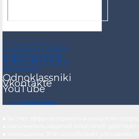
Политика конфиденциальности
Пользовательское соглашение
Договор публичной оферты
8-800-333-61-64
info@alsariya.com
Odnoklassniki
Vkontakte
YouTube
ОСТАВИТЬ ЗАЯВКУ
● За счет эффекта отражения микростеклосфе
● Наполнитель изделий АЛЬСАРИЯ действует ка
● Уменьшение ЭМИ способствует улучшению о