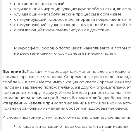
противовоспалительный;
улучшающий микроциркуляцию (кровообращения, лимфо
улучшающий метаболические процессы в организме;
стимулирующий процессы регенерации поврежденных тк
стимулирующий функцию желез внутренней и внешней се
оказывающий иммуномодулирующее действие.
Микросферы хорошо поглощают, накапливают, а потом от
не действие каких-то космоэнергетических полей.
Явление 3.
Реакция микросфер на изменение электрического 
заряда в организме человека. Современные ученые доказали, 
проблемы, в этом месте импульсация от клеток органа меняется
человека заряжено положительно, а в другом отрицательно, э
притягиваются друг к другу. И чем больше разность заряда, т
проявлением наличия проблем либо какого-либо дисбаланса (в 
«твердении» изделия при использовании на том или ином учас
признак возможных изменений состояния здоровья человека.
И снова никакой мистики, а исключительно физические явления
Что касается панацеи от всех болезней, то наши издели