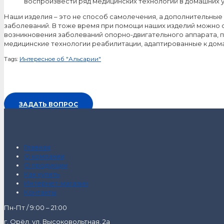
воспроизвести ряд медицинских технологий в домашних у
Наши изделия – это не способ самолечения, а дополнительные
заболеваний. В тоже время при помощи наших изделий можно о
возникновения заболеваний опорно-двигательного аппарата, п
медицинские технологии реабилитации, адаптированные к дома
Tags:
Интересное об "Альсарии"
ЗАДАТЬ ВОПРОС
Главная
О компании
О продукции
Как купить
Интернет-магазин
Контакты
Пн-Пт / 9:00 – 21:00
г. Орёл, ул. Высоковольтная, 2а