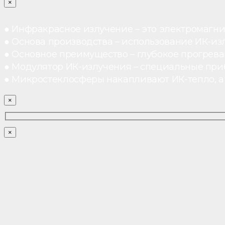
×
● Инфракрасное излучение – это электромагнит
● Основа производства – использование ИК-из
● Основное преимущество – глубокое прогреван
● Модулятор ИК-излучения – специальные при
● Микростеклосферы накапливают ИК-тепло, а 
×
×