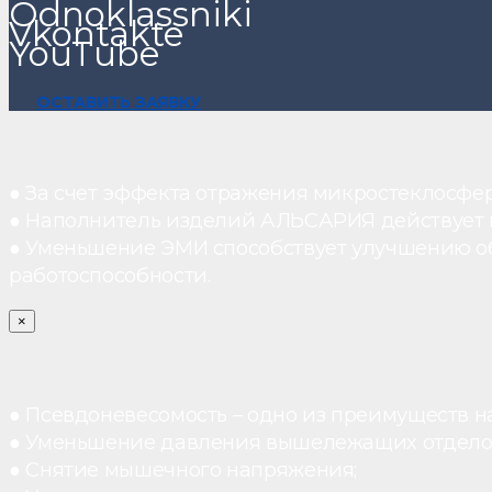
Odnoklassniki
Vkontakte
YouTube
ОСТАВИТЬ ЗАЯВКУ
● За счет эффекта отражения микростеклосфе
● Наполнитель изделий АЛЬСАРИЯ действует ка
● Уменьшение ЭМИ способствует улучшению о
работоспособности.
×
● Псевдоневесомость – одно из преимуществ н
● Уменьшение давления вышележащих отдело
● Снятие мышечного напряжения;