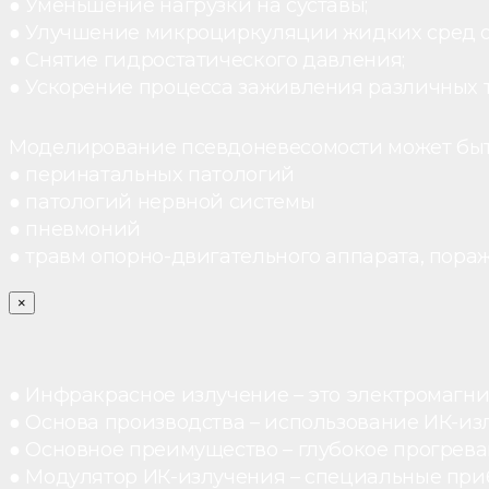
● Уменьшение нагрузки на суставы;
● Улучшение микроциркуляции жидких сред 
● Снятие гидростатического давления;
● Ускорение процесса заживления различных 
Моделирование псевдоневесомости может быт
● перинатальных патологий
● патологий нервной системы
● пневмоний
● травм опорно-двигательного аппарата, пораж
×
● Инфракрасное излучение – это электромагнит
● Основа производства – использование ИК-из
● Основное преимущество – глубокое прогреван
● Модулятор ИК-излучения – специальные при