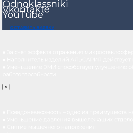
Odnoklassniki
Vkontakte
YouTube
ОСТАВИТЬ ЗАЯВКУ
● За счет эффекта отражения микростеклосфе
● Наполнитель изделий АЛЬСАРИЯ действует ка
● Уменьшение ЭМИ способствует улучшению о
работоспособности.
×
● Псевдоневесомость – одно из преимуществ н
● Уменьшение давления вышележащих отдело
● Снятие мышечного напряжения;