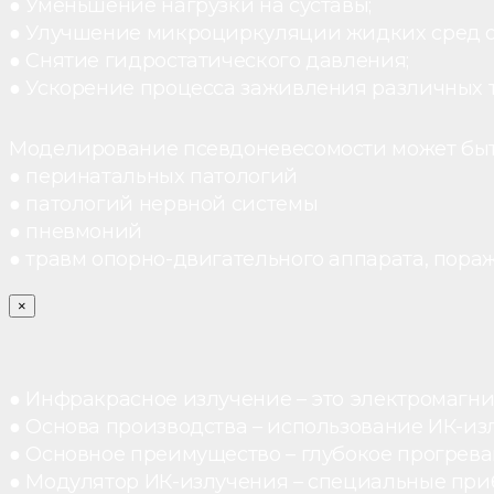
● Уменьшение нагрузки на суставы;
● Улучшение микроциркуляции жидких сред 
● Снятие гидростатического давления;
● Ускорение процесса заживления различных 
Моделирование псевдоневесомости может быт
● перинатальных патологий
● патологий нервной системы
● пневмоний
● травм опорно-двигательного аппарата, пораж
×
● Инфракрасное излучение – это электромагнит
● Основа производства – использование ИК-из
● Основное преимущество – глубокое прогреван
● Модулятор ИК-излучения – специальные при