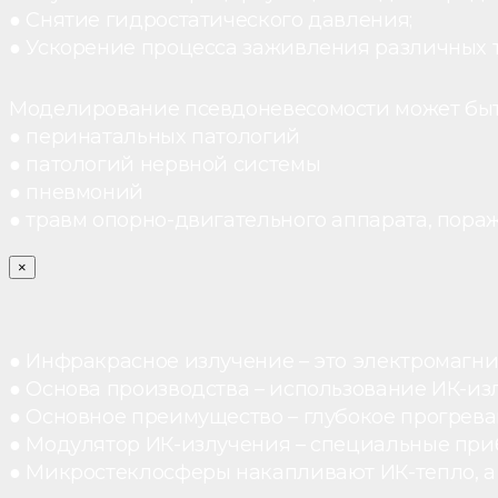
● Снятие гидростатического давления;
● Ускорение процесса заживления различных 
Моделирование псевдоневесомости может быт
● перинатальных патологий
● патологий нервной системы
● пневмоний
● травм опорно-двигательного аппарата, пораж
×
● Инфракрасное излучение – это электромагнит
● Основа производства – использование ИК-из
● Основное преимущество – глубокое прогреван
● Модулятор ИК-излучения – специальные при
● Микростеклосферы накапливают ИК-тепло, а 