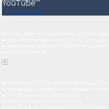
YouTube
ОСТАВИТЬ ЗАЯВКУ
● За счет эффекта отражения микростеклосфе
● Наполнитель изделий АЛЬСАРИЯ действует ка
● Уменьшение ЭМИ способствует улучшению о
работоспособности.
×
● Псевдоневесомость – одно из преимуществ н
● Уменьшение давления вышележащих отдело
● Снятие мышечного напряжения;
● Уменьшение нагрузки на суставы;
● Улучшение микроциркуляции жидких сред 