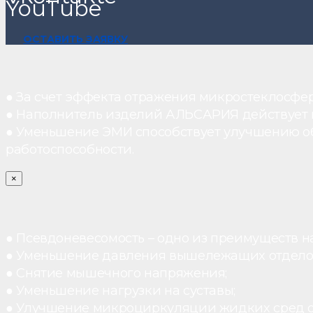
YouTube
ОСТАВИТЬ ЗАЯВКУ
● За счет эффекта отражения микростеклосфе
● Наполнитель изделий АЛЬСАРИЯ действует ка
● Уменьшение ЭМИ способствует улучшению о
работоспособности.
×
● Псевдоневесомость – одно из преимуществ н
● Уменьшение давления вышележащих отдело
● Снятие мышечного напряжения;
● Уменьшение нагрузки на суставы;
● Улучшение микроциркуляции жидких сред 