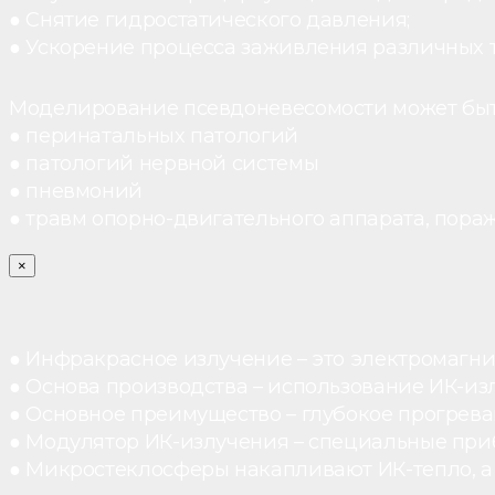
● Снятие гидростатического давления;
● Ускорение процесса заживления различных 
Моделирование псевдоневесомости может быт
● перинатальных патологий
● патологий нервной системы
● пневмоний
● травм опорно-двигательного аппарата, пораж
×
● Инфракрасное излучение – это электромагнит
● Основа производства – использование ИК-из
● Основное преимущество – глубокое прогреван
● Модулятор ИК-излучения – специальные при
● Микростеклосферы накапливают ИК-тепло, а 