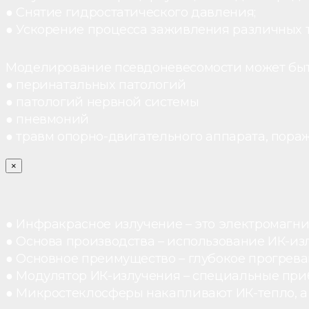
● Снятие гидростатического давления;
● Ускорение процесса заживления различных 
Моделирование псевдоневесомости может быт
● перинатальных патологий
● патологий нервной системы
● пневмоний
● травм опорно-двигательного аппарата, пораж
×
● Инфракрасное излучение – это электромагнит
● Основа производства – использование ИК-из
● Основное преимущество – глубокое прогреван
● Модулятор ИК-излучения – специальные при
● Микростеклосферы накапливают ИК-тепло, а 