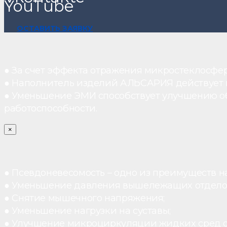
YouTube
ОСТАВИТЬ ЗАЯВКУ
● За счет эффекта отражения микростеклосфе
● Наполнитель изделий АЛЬСАРИЯ действует ка
● Уменьшение ЭМИ способствует улучшению о
работоспособности.
×
● Псевдоневесомость – одно из преимуществ н
● Уменьшение давления вышележащих отдело
● Снятие мышечного напряжения;
● Уменьшение нагрузки на суставы;
● Улучшение микроциркуляции жидких сред 