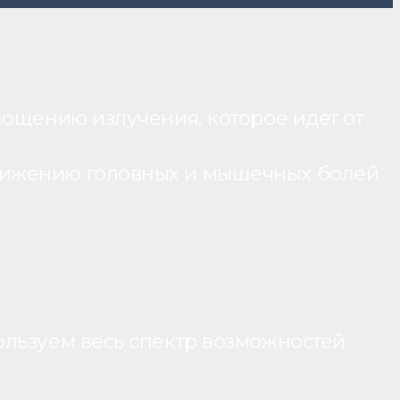
лощению излучения, которое идет от
нижению головных и мышечных болей
ользуем весь спектр возможностей