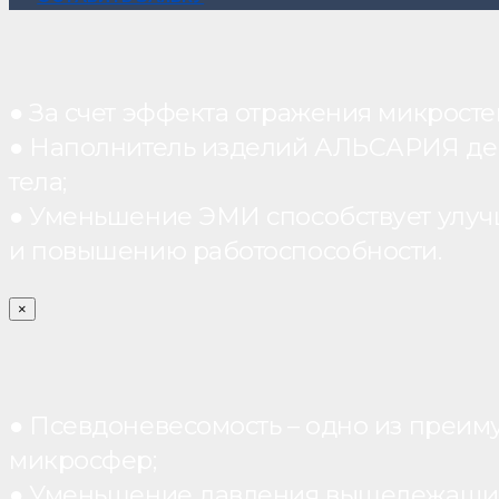
● За счет эффекта отражения микрос
● Наполнитель изделий АЛЬСАРИЯ дейст
тела;
● Уменьшение ЭМИ способствует улуч
и повышению работоспособности.
×
● Псевдоневесомость – одно из преим
микросфер;
● Уменьшение давления вышележащих