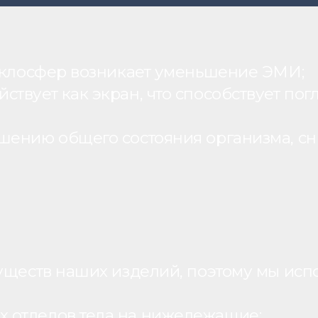
теклосфер возникает уменьшение ЭМИ;
вует как экран, что способствует пог
шению общего состояния организма, с
уществ наших изделий, поэтому мы исп
 отделов тела на нижележащие;