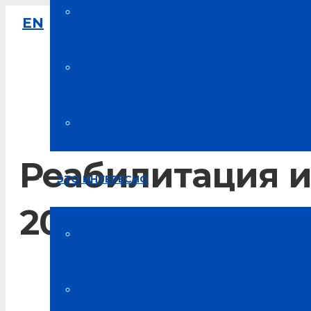
Накопительная система скидок
EN
8-800-333-61-64
Звонок по России бесплатный
Карта цветов
Мой аккаунт
Реабилитация и
ЭТО ИНТЕРЕСНО
2016. XIV межд
Новости компании
Главная
Статьи об “Альсарии”
Наши награды