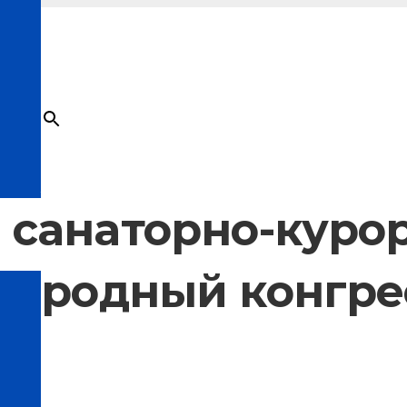
×
Товар
добавлен в корзину
 санаторно-куро
ународный конгре