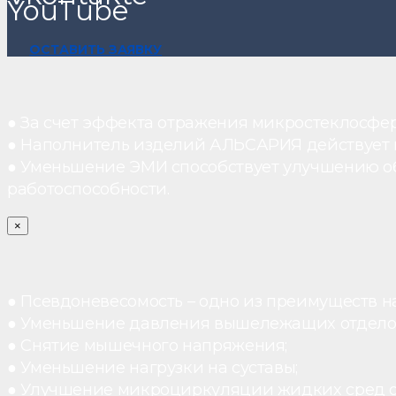
YouTube
ОСТАВИТЬ ЗАЯВКУ
● За счет эффекта отражения микростеклосфе
● Наполнитель изделий АЛЬСАРИЯ действует ка
● Уменьшение ЭМИ способствует улучшению о
работоспособности.
×
● Псевдоневесомость – одно из преимуществ н
● Уменьшение давления вышележащих отдело
● Снятие мышечного напряжения;
● Уменьшение нагрузки на суставы;
● Улучшение микроциркуляции жидких сред 