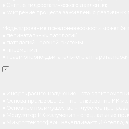
● Снятие гидростатического давления;
● Ускорение процесса заживления различных 
Моделирование псевдоневесомости может быт
● перинатальных патологий
● патологий нервной системы
● пневмоний
● травм опорно-двигательного аппарата, пораж
×
● Инфракрасное излучение – это электромагнит
● Основа производства – использование ИК-из
● Основное преимущество – глубокое прогреван
● Модулятор ИК-излучения – специальные при
● Микростеклосферы накапливают ИК-тепло, а 