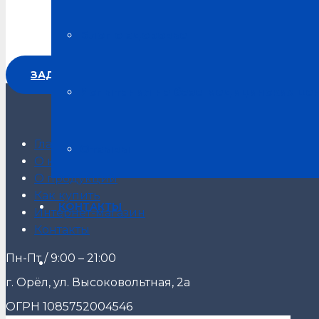
Блог о здоровье
ЗАДАТЬ ВОПРОС
Испытания на базе медицинских це
Главная
Отзывы
О компании
О продукции
Как купить
КОНТАКТЫ
Интернет-магазин
Контакты
Пн-Пт / 9:00 – 21:00
г. Орёл, ул. Высоковольтная, 2а
ОГРН 1085752004546