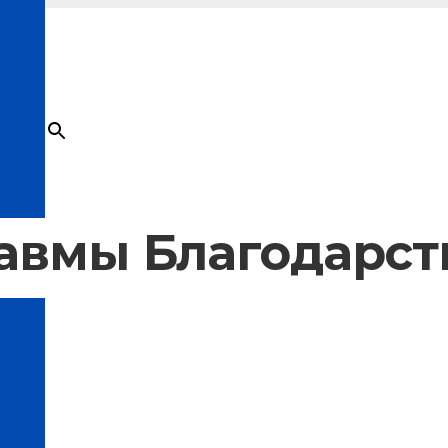
×
Товар
добавлен в корзину
авмы Благодарст