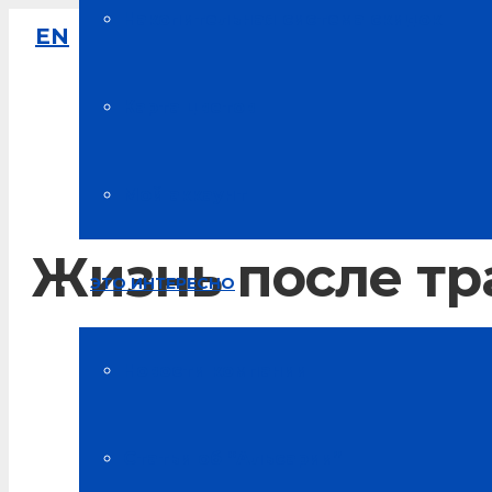
Накопительная система скидок
EN
8-800-333-61-64
Звонок по России бесплатный
Карта цветов
Мой аккаунт
Жизнь после тр
ЭТО ИНТЕРЕСНО
Главная
Новости компании
Наши награды
Статьи об “Альсарии”
Жизнь после травмы Благодарственное письмо