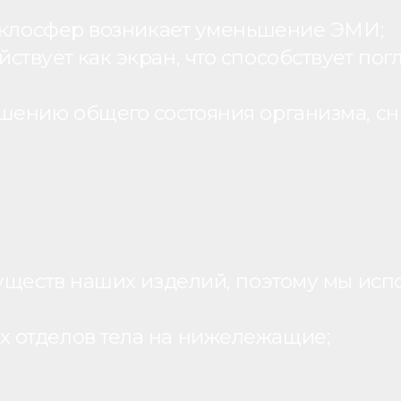
теклосфер возникает уменьшение ЭМИ;
вует как экран, что способствует пог
шению общего состояния организма, с
уществ наших изделий, поэтому мы исп
 отделов тела на нижележащие;