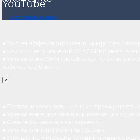
YouTube
ОСТАВИТЬ ЗАЯВКУ
● За счет эффекта отражения микростеклосфе
● Наполнитель изделий АЛЬСАРИЯ действует ка
● Уменьшение ЭМИ способствует улучшению о
работоспособности.
×
● Псевдоневесомость – одно из преимуществ н
● Уменьшение давления вышележащих отдело
● Снятие мышечного напряжения;
● Уменьшение нагрузки на суставы;
● Улучшение микроциркуляции жидких сред 