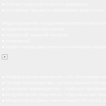
● Снятие гидростатического давления;
● Ускорение процесса заживления различных 
Моделирование псевдоневесомости может быт
● перинатальных патологий
● патологий нервной системы
● пневмоний
● травм опорно-двигательного аппарата, пораж
×
● Инфракрасное излучение – это электромагнит
● Основа производства – использование ИК-из
● Основное преимущество – глубокое прогреван
● Модулятор ИК-излучения – специальные при
● Микростеклосферы накапливают ИК-тепло, а 