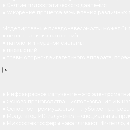
● Снятие гидростатического давления;
● Ускорение процесса заживления различных 
Моделирование псевдоневесомости может быт
● перинатальных патологий
● патологий нервной системы
● пневмоний
● травм опорно-двигательного аппарата, пораж
×
● Инфракрасное излучение – это электромагнит
● Основа производства – использование ИК-из
● Основное преимущество – глубокое прогреван
● Модулятор ИК-излучения – специальные при
● Микростеклосферы накапливают ИК-тепло, а 