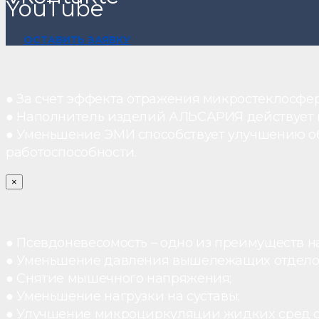
YouTube
ОСТАВИТЬ ЗАЯВКУ
● За счет эффекта отражения микростеклосфе
● Наполнитель изделий АЛЬСАРИЯ действует ка
● Уменьшение ЭМИ способствует улучшению о
работоспособности.
×
● Псевдоневесомость – одно из преимуществ н
● Уменьшение давления вышележащих отдело
● Снятие мышечного напряжения;
● Уменьшение нагрузки на суставы;
● Улучшение микроциркуляции жидких сред 